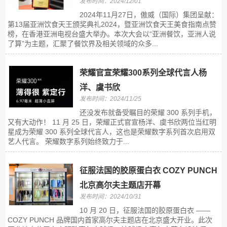
发布时间：2024/12/01
2024年11月27日，傲威（国际）集团呈献：
第13届亚洲饮食天王颁奖典礼2024，暨亚洲饮食天王美食指南点赞
榜，在香港亚洲电视台盛大举办。本次大会以“亚洲餐饮，亚洲人说
了算”为主题，汇聚了餐饮界及相关领域的众多...
荣耀官宣荣耀300系列全球代言人杨
洋、虞书欣
发布时间：2024/11/25
还没发布就备受瞩目的荣耀 300 系列手机，
又有大动作！ 11 月 25 日，荣耀正式官宣杨洋、虞书欣两位当红明
星成为荣耀 300 系列全球代言人，这也是荣耀数字系列首次启用双
艺人代言。 荣耀数字系列始终致力于...
征服法国的胶原蛋白衣 COZY PUNCH
北京高尔夫主题店开幕
发布时间：2024/10/31
10 月 20 日，征服法国的胶原蛋白衣 ——
COZY PUNCH 品牌国内首家高尔夫主题店在北京盛大开业。此次