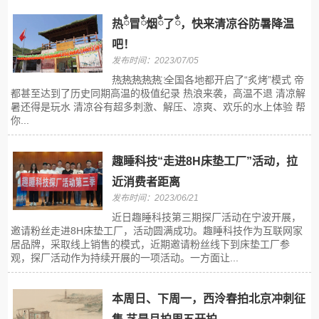
热ྂ冒ྂ烟ྂ了ྂ，快来清凉谷防暑降温
吧！
发布时间：2023/07/05
热҉热҉热҉热҉热҉ 全国各地都开启了“炙烤”模式 帝
都甚至达到了历史同期高温的极值纪录 热浪来袭，高温不退 清凉解
暑还得是玩水 清凉谷有超多刺激、解压、凉爽、欢乐的水上体验 帮
你...
趣睡科技“走进8H床垫工厂”活动，拉
近消费者距离
发布时间：2023/06/21
近日趣睡科技第三期探厂活动在宁波开展，
邀请粉丝走进8H床垫工厂，活动圆满成功。趣睡科技作为互联网家
居品牌，采取线上销售的模式，近期邀请粉丝线下到床垫工厂参
观，探厂活动作为持续开展的一项活动。一方面让...
本周日、下周一，西泠春拍北京冲刺征