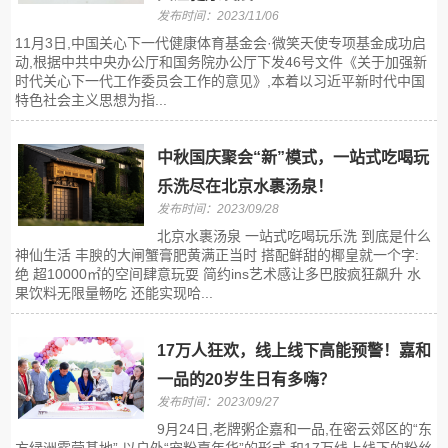
发布时间：2023/11/06
11月3日,中国关心下一代健康体育基金会·微笑天使专项基金成功启
动,根据中共中央办公厅和国务院办公厅下发46号文件《关于加强新
时代关心下一代工作委员会工作的意见》,本着以习近平新时代中国
特色社会主义思想为指...
中秋国庆聚会“新”模式，一站式吃喝玩
乐洗尽在北京水裹汤泉！
发布时间：2023/09/28
北京水裹汤泉 一站式吃喝玩乐洗 到底是什么
神仙生活 丰腴的大闸蟹膏肥黄满正当时 搭配鲜甜的椰皇就一个字:
绝 超10000㎡的空间肆意玩耍 简约ins艺术感让多巴胺疯狂飙升 水
果饮料无限量畅吃 还能实现哈...
17万人狂欢，线上线下高能预警！嘉和
一品的20岁生日有多嗨？
发布时间：2023/09/27
9月24日,老牌粥企嘉和一品,在密云郊区的“东