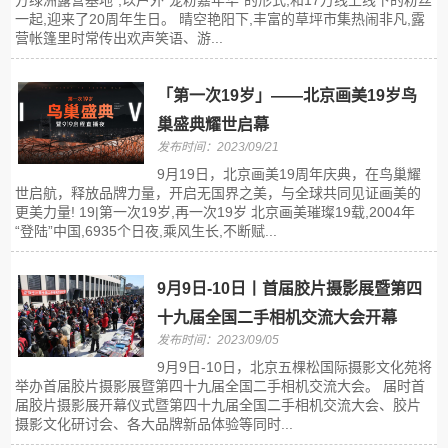
方绿洲露营基地”,以户外“宠粉嘉年华”的形式,和17万线上线下的粉丝
一起,迎来了20周年生日。 晴空艳阳下,丰富的草坪市集热闹非凡,露
营帐篷里时常传出欢声笑语、游...
「第一次19岁」——北京画美19岁鸟
巢盛典耀世启幕
发布时间：2023/09/21
9月19日，北京画美19周年庆典，在鸟巢耀
世启航，释放品牌力量，开启无国界之美，与全球共同见证画美的
更美力量! 19|第一次19岁,再一次19岁 北京画美璀璨19载,2004年
“登陆”中国,6935个日夜,乘风生长,不断赋...
9月9日-10日丨首届胶片摄影展暨第四
十九届全国二手相机交流大会开幕
发布时间：2023/09/05
9月9日-10日，北京五棵松国际摄影文化苑将
举办首届胶片摄影展暨第四十九届全国二手相机交流大会。 届时首
届胶片摄影展开幕仪式暨第四十九届全国二手相机交流大会、胶片
摄影文化研讨会、各大品牌新品体验等同时...