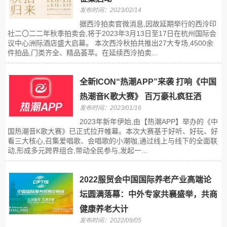
发布时间：2023/02/14
据西泠拍卖官微消息,因故延期举行的西泠印
社二〇二二年秋季拍卖会,将于2023年3月13日至17日在杭州国际会
议中心洲际酒店盛大启幕。 本次西泠秋拍共推出27大专场,4500余
件拍品,门类齐全、精品荟萃。在延续西泠拍卖...
全新ICON“热潮APP”来袭 打响《中国
热潮音K歌大赛》 百万豪礼疯狂洒
发布时间：2023/01/16
2023年新年伊始,由【热潮APP】举办的《中
国热潮音K歌大赛》已正式拉开帷幕。本次大赛基于好听、好玩、好
看三大核心,召集爱唱歌、会唱歌的小潮咖,通过线上与线下的全面联
动,形成多元跨界组合,带动全民参与,发起一...
2022服贸会中国国际养老产业高端论
坛圆满落幕：中外专家共襄盛举，共商
健康养老大计
发布时间：2022/09/05