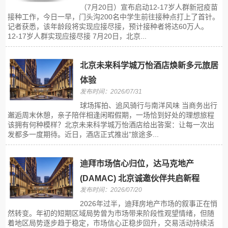
（7月20日）宣布启动12-17岁人群新冠疫苗
接种工作，今日一早，门头沟200名中学生前往接种点打上了首针。
记者获悉，该年龄段将实现应接尽接，预计接种者将达60万人。
12-17岁人群实现应接尽接 7月20日，北京...
北京未来科学城万怡酒店焕新多元旅居
体验
发布时间：2026/07/31
球场挥拍、追风骑行与南洋风味 当商务出行
邂逅周末休憩，亲子陪伴相逢闲暇假期，一场恰到好处的理想旅程
该拥有何种模样？北京未来科学城万怡酒店给出答案：让每一次出
发都多一度期待。近日，酒店正式推出"旅途多...
迪拜市场信心归位，达马克地产
(DAMAC) 北京诚邀伙伴共启新程
发布时间：2026/07/20
2026年过半，迪拜房地产市场的叙事正在悄
然转变。年初的短期区域局势曾为市场带来阶段性观望情绪，但随
着地区局势逐步趋于稳定，市场信心正稳步回升，交易活动持续活