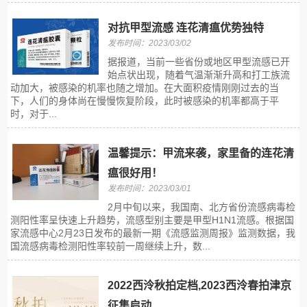
对抗甲型流感 连花清瘟优势独特
发布时间：2023/03/02
据报道，当前一些省份或地区甲型流感已开
始点状出现，随着气温渐渐升高和打工族流
动加大，被感染的机率也随之增加。在大面积疫情刚刚过去的当
下，人们的身体尚在慢慢恢复阶段，此时被感染的机率都高于平
时，对于...
温馨提示：甲流来袭，家里备的连花清
瘟很好用！
发布时间：2023/03/01
2月中旬以来，我国南、北方省份流感病毒检
测阳性率呈快速上升趋势，流感型别主要是甲型H1N1流感。根据国
家流感中心2月23日发布的最新一期《流感监测周报》监测数据，我
国流感病毒检测阳性率较前一周继续上升，数...
2022西泠秋拍定档,2023西泠春拍津京
征集启动