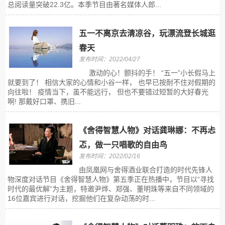
总阅读量突破22.3亿。本季节目由著名媒体人郎...
五一不离京去清凉谷，玩漂流登长城逛
春天
发布时间：2022/04/27
激动的心！颤抖的手！ “五一”小长假马上
就要到了！ 相信大家的心情和小谷一样， 也早已按耐不住对假期的
向往啦！ 疫情当下，虽不能远行， 但也不要错过短暂的大好春光
啊! 那戴好口罩、携旧...
《舍得智慧人物》对话龚琳娜：不再忐
忑，做一只唱歌的自由鸟
发布时间：2022/02/16
由凤凰网与舍得酒业联合打造的时代先锋人
物深度对话节目《舍得智慧人物》第五季正在热播中，节目以“寻找
时代的最优解”为主题，特邀尹烨、郑强、董明珠等来自不同领域的
16位嘉宾进行对话，挖掘他们在复杂动荡的时...