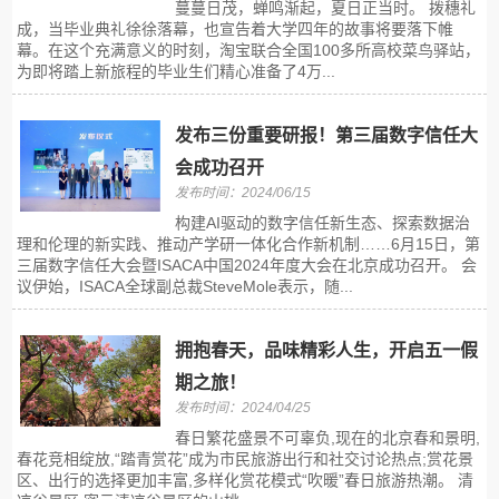
蔓蔓日茂，蝉鸣渐起，夏日正当时。 拨穗礼
成，当毕业典礼徐徐落幕，也宣告着大学四年的故事将要落下帷
幕。在这个充满意义的时刻，淘宝联合全国100多所高校菜鸟驿站，
为即将踏上新旅程的毕业生们精心准备了4万...
发布三份重要研报！第三届数字信任大
会成功召开
发布时间：2024/06/15
构建AI驱动的数字信任新生态、探索数据治
理和伦理的新实践、推动产学研一体化合作新机制……6月15日，第
三届数字信任大会暨ISACA中国2024年度大会在北京成功召开。 会
议伊始，ISACA全球副总裁SteveMole表示，随...
拥抱春天，品味精彩人生，开启五一假
期之旅！
发布时间：2024/04/25
春日繁花盛景不可辜负,现在的北京春和景明,
春花竞相绽放,“踏青赏花”成为市民旅游出行和社交讨论热点;赏花景
区、出行的选择更加丰富,多样化赏花模式“吹暖”春日旅游热潮。 清