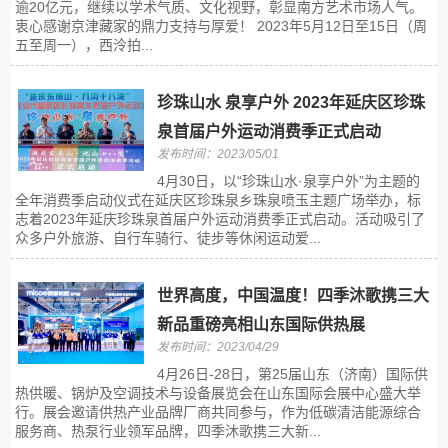
逾20亿元，继续以学术气质、文化视野，彰显南方艺术市场人气。
衷心感谢京津藏家的鼎力支持与厚爱！ 2023年5月12日至15日（周
五至周一），西泠拍...
珍珠山水 泉享户外 2023年延庆区珍珠
泉首届户外运动消费季正式启动
发布时间：2023/05/01
4月30日，以“珍珠山水·泉享户外”为主题的
全年消费季启动仪式在延庆区珍珠泉乡珠泉喷玉主题广场举办，标
志着2023年延庆珍珠泉首届户外运动消费季正式启动。活动吸引了
众多户外旅游、自行车骑行、徒步等休闲运动爱...
世界高度，中国温度！四季沐歌携三大
新品重磅亮相山东国际供热展
发布时间：2023/04/29
4月26日-28日，第25届山东（济南）国际供
热供暖、锅炉及空调技术与设备展览会在山东国际会展中心盛大举
行。展会邀请供热产业品牌厂商共同参与，作为低碳清洁能源综合
服务商、热泵行业领军品牌，四季沐歌携三大新...