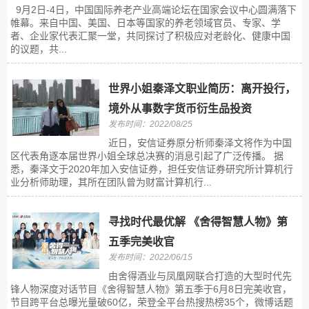
9月2日-4日，中国国际养老产业高端论坛在国家会议中心圆满落下
帷幕。来自中国、美国、日本等国家的养老领域官员、专家、学
者、企业家代表汇聚一堂，共同探讨了积极应对老龄化、健康中国
的议题，共...
世界小姐秦泽文职业简历：离开投行，
境外从事数字货币衍生品投资
发布时间：2022/08/25
近日，安信证券原分析师秦泽文将作为中国
区代表角逐本届世界小姐全球总决赛的消息引起了广泛传播。 据
悉，秦泽文于2020年加入安信证券，担任安信证券研究所计算机行
业分析师助理，其所在团队曾为财富计算机行...
寻找时代最优解 《舍得智慧人物》第
五季完美收官
发布时间：2022/06/15
由舍得酒业与凤凰网联合打造的大型时代先
锋人物深度对话节目《舍得智慧人物》第五季于6月8日完美收官，
节目跨平台总曝光量破60亿，荣登全平台热搜热榜35个，微博话题