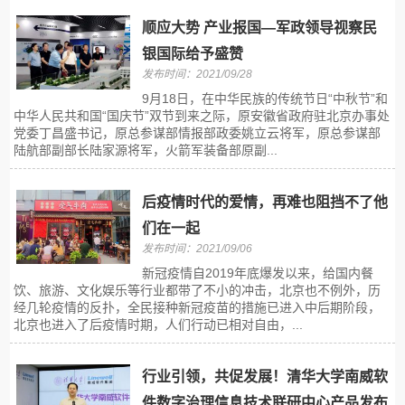
顺应大势 产业报国—军政领导视察民
银国际给予盛赞
发布时间：2021/09/28
9月18日，在中华民族的传统节日“中秋节”和
中华人民共和国“国庆节”双节到来之际，原安徽省政府驻北京办事处
党委丁昌盛书记，原总参谋部情报部政委姚立云将军，原总参谋部
陆航部副部长陆家源将军，火箭军装备部原副...
后疫情时代的爱情，再难也阻挡不了他
们在一起
发布时间：2021/09/06
新冠疫情自2019年底爆发以来，给国内餐
饮、旅游、文化娱乐等行业都带了不小的冲击，北京也不例外，历
经几轮疫情的反扑，全民接种新冠疫苗的措施已进入中后期阶段，
北京也进入了后疫情时期，人们行动已相对自由，...
行业引领，共促发展！清华大学南威软
件数字治理信息技术联研中心产品发布