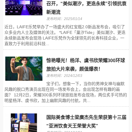
召开，“美似潮汐，更迭永续”引领抗衰
新潮流
发布时间：2025/01/14
近日，LAIFE乐梵举办了一场盛大的红宝瓶2.0新品发布会，吸引了
众多业内人士及媒体的关注。 *LAIFE「巢汐Tide」美似潮汐、更迭
永续新品发布会现场 LAIFE乐梵作为全球领先的长寿科技企业，一
直致力于利用前沿科技...
惊艳曝光！杨洋、虞书欣荣耀300环球
旅拍大片来袭，颜值爆表！
发布时间：2024/12/03
宝子们，想象一下，当你的男神女神与幽默
风趣的脱口秀演员出现在同一场发布会上，会出现怎样有趣的画
面？ 12月2日，荣耀300系列环球旅拍发布会现场，两位炙手可热的
明星杨洋、虞书欣，加上幽默风趣的付航，共...
国际美食博士梁廣杰先生荣获第十三届
“亚洲饮食天王荣誉大奖”