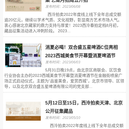
集 艺是月拍周五开拍
发布时间：2023/06/08
西泠拍卖2022年度线上线下全年总成交额
逾20亿元，继续以学术气质、文化视野，彰显南方艺术市场人气。
衷心感谢北京藏家的鼎力支持与厚爱！2023西泠春拍定档8月初，
藏品征集活动进入冲刺阶段。 2023...
消夏必喝！双合盛五星啤酒C位亮相
2023西城美食节开幕暨消夏啤酒节
发布时间：2023/06/03
5月31日晚19点，由北京区商联会、区饮食
行业协会主办的2023西城美食节开幕暨消夏啤酒节在金融街喷泉广
场正式启动仪式，主题为“品鉴美食，爱赏西城”，北京市领导、区领
导，以及北京双合盛五星啤酒有限公司的党支部...
5月12日至15日，西泠拍卖天津、北京
公开征集藏品
发布时间：2023/05/10
西泠拍卖2022年度线上线下全年总成交额