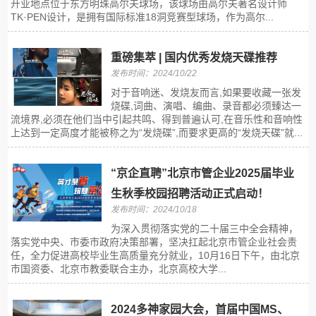
开业地点位于东方明珠高尔夫球场，该球场由高尔夫著名设计师
TK·PEN设计，是拥有国际标准18洞竞赛型球场，作为高尔...
重磅集萃 | 国内优秀发烧天碟推荐
发布时间：2024/10/22
对于音响迷、发烧友而言,如果要收藏一张发
烧碟,词曲、演唱、编曲、录音都必须臻达一
流境界,必须在他们当中引起共鸣、得到普遍认可,在音乐性和音响性
上达到一定高度才能被称之为“发烧碟”,而要求更高的“发烧天碟”就...
“京企直聘”北京市管企业2025届毕业
生秋季校园招聘活动正式启动！
发布时间：2024/10/18
为深入贯彻落实党的二十届三中全会精神，
落实党中央、市委市政府决策部署，坚决扛起北京市管企业社会责
任，全力促进高校毕业生高质量充分就业，10月16日下午，由北京
市国资委、北京市教委联合主办，北京高校大学...
2024多神家园大会，首届中国MS、