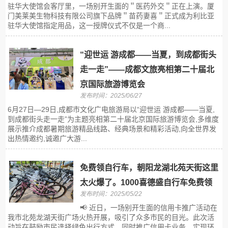
驻华大使馆会客厅里，一场别开生面的＂医药外交＂正在上演。厦
门美莱美生物科技有限公司旗下品牌＂苗药妻喜＂正式成为利比亚
驻华大使馆指定用品，这一授牌仪式不仅是一个商...
“迎世运 游成都——当夏，到成都街头
走一走”——成都文旅亮相第二十届北
京国际旅游博览会
发布时间：2025/06/27
6月27日—29日,成都市文化广电旅游局以“迎世运 游成都——当夏,
到成都街头走一走”为主题亮相第二十届北京国际旅游博览会,多维度
展示推介成都暑期旅游精品线路、经典场景和精彩活动,向全世界发
出热情邀约,诚邀广大游...
免费领自行车，朝阳龙湖北苑天街这里
太火爆了。1000喜德盛自行车免费领
发布时间：2025/05/22
📢 近日，一场别开生面的信用卡推广活动在
我市北苑龙湖天街广场火热开展，吸引了众多市民的目光。此次活
动旨在鼓励市民选择绿色出行方式，同时推广信用卡业务，实现环