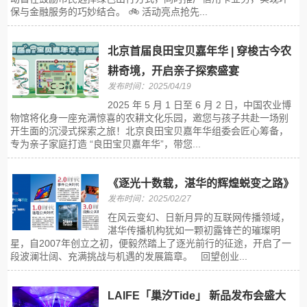
保与金融服务的巧妙结合。 🚲 活动亮点抢先...
北京首届良田宝贝嘉年华 | 穿梭古今农
耕奇境，开启亲子探索盛宴
发布时间：2025/04/19
2025 年 5 月 1 日至 6 月 2 日，中国农业博
物馆将化身一座充满惊喜的农耕文化乐园，邀您与孩子共赴一场别
开生面的沉浸式探索之旅！北京良田宝贝嘉年华组委会匠心筹备，
专为亲子家庭打造 “良田宝贝嘉年华”，带您...
《逐光十数载，湛华的辉煌蜕变之路》
发布时间：2025/02/27
在风云变幻、日新月异的互联网传播领域，
湛华传播机构犹如一颗初露锋芒的璀璨明
星，自2007年创立之初，便毅然踏上了逐光前行的征途，开启了一
段波澜壮阔、充满挑战与机遇的发展篇章。 回望创业...
LAIFE「巢汐Tide」 新品发布会盛大