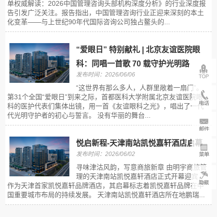
单权威解读：2026中国管理咨询头部机构深度分析》的行业深度报
告引发广泛关注。报告指出，中国管理咨询行业正迎来深刻的本土
化变革——与上世纪90年代国际咨询公司独占鳌头的...
“爱眼日” 特别献礼 | 北京友谊医院眼
科：同唱一首歌 70 载守护光明路
发布时间：2026/06/06
“这世界有那么多人，人群里敞着一扇门”。
第31个全国“爱眼日”到来之际，首都医科大学附属北京友谊医院眼
科的医护代表们集体出镜，用一首《友谊眼科之光》，唱出了一代
代光明守护者的初心与誓言。 没有华丽的舞台...
悦启新程-天津南站凯悦嘉轩酒店启幕
发布时间：2026/06/02
寻味津沽风韵，写意商旅新章 由明宇商旅管
理的天津南站凯悦嘉轩酒店正式开幕迎宾，
作为天津首家凯悦嘉轩品牌酒店，其启幕标志着凯悦嘉轩品牌在中
国重要城市布局的持续发展。 天津南站凯悦嘉轩酒店所在地鹏瑞...