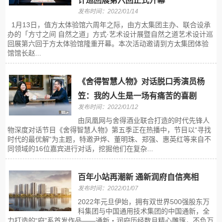
计巡回展第六回正式开幕
发布时间：2022/01/14
1月13日，值方太体验馆六周年之际，由方太集团主办、联合设承
办的「方寸之间 自然之道」方式·艺术设计展暨自然之道艺术设计巡
回展第六回于方太体验馆隆重开幕。本次活动邀请到方太集团体验
馆馆长赵...
《舍得智慧人物》对话脱口秀演员杨
笠：我的人生是一场有痛苦的喜剧
发布时间：2022/01/12
由凤凰网与舍得酒业联合打造的时代先锋人
物深度对话节目《舍得智慧人物》第五季正在热播中，节目以“寻找
时代的最优解”为主题，特邀尹烨、董明珠、郑强、惠英红等来自不
同领域的16位嘉宾进行对话，挖掘他们在复杂...
百年小站再潮新 通新润府自信亮相
发布时间：2022/01/07
2022年元旦伊始，拥有双世界500强股东万
科集团与中国通用技术集团的中国通新，全
力打造的“府”系首发作品——通新‧润府历经数月精心雕琢，不负万