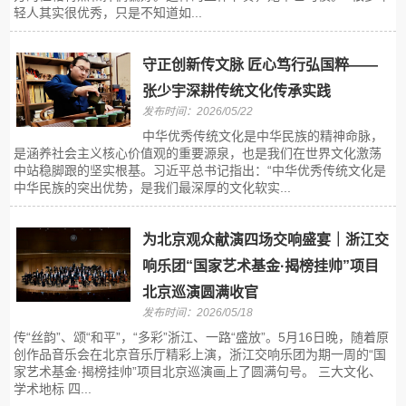
轻人其实很优秀，只是不知道如...
守正创新传文脉 匠心笃行弘国粹——
张少宇深耕传统文化传承实践
发布时间：2026/05/22
中华优秀传统文化是中华民族的精神命脉，
是涵养社会主义核心价值观的重要源泉，也是我们在世界文化激荡
中站稳脚跟的坚实根基。习近平总书记指出：“中华优秀传统文化是
中华民族的突出优势，是我们最深厚的文化软实...
为北京观众献演四场交响盛宴｜浙江交
响乐团“国家艺术基金·揭榜挂帅”项目
北京巡演圆满收官
发布时间：2026/05/18
传“丝韵”、颂“和平”，“多彩”浙江、一路“盛放”。5月16日晚，随着原
创作品音乐会在北京音乐厅精彩上演，浙江交响乐团为期一周的“国
家艺术基金·揭榜挂帅”项目北京巡演画上了圆满句号。 三大文化、
学术地标 四...