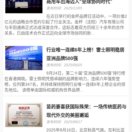
商用车出海迈入“全球协同时代”
发布时间：2025/11/05
在近日举行的金杯品牌日活动中，一项价值2
亿元的战略合作签约引起了行业关注。金杯（沈阳）汽车有限公司
与丰田通商正式达成深度合作，这标志着双方历经三十余年的合作
关系，已由技术合作正式迈向全球市场协同的新...
行业唯一连续6年上榜！雷士照明稳居
亚洲品牌500强
发布时间：2025/09/25
9月24日，第二十届“亚洲品牌500强”排行榜
在香港揭晓。雷士照明凭借卓越的品牌影响力，连续六年强势登
榜，位列第347名，并持续保持照明行业唯一连续6年上榜企业的领
先地位。 该榜单由国际权威机构世界品牌...
苗药妻喜获国际殊荣：一场传统医药与
现代外交的美丽邂逅
发布时间：2025/08/17
2025年8月16日，北京秋高气爽。在利比亚