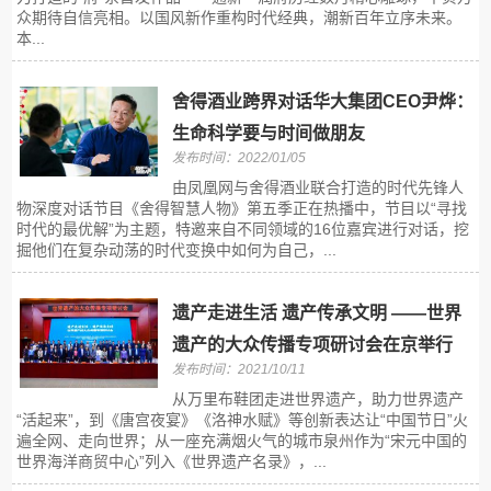
众期待自信亮相。以国风新作重构时代经典，潮新百年立序未来。
本...
舍得酒业跨界对话华大集团CEO尹烨：
生命科学要与时间做朋友
发布时间：2022/01/05
由凤凰网与舍得酒业联合打造的时代先锋人
物深度对话节目《舍得智慧人物》第五季正在热播中，节目以“寻找
时代的最优解”为主题，特邀来自不同领域的16位嘉宾进行对话，挖
掘他们在复杂动荡的时代变换中如何为自己，...
遗产走进生活 遗产传承文明 ——世界
遗产的大众传播专项研讨会在京举行
发布时间：2021/10/11
从万里布鞋团走进世界遗产，助力世界遗产
“活起来”，到《唐宫夜宴》《洛神水赋》等创新表达让“中国节日”火
遍全网、走向世界；从一座充满烟火气的城市泉州作为“宋元中国的
世界海洋商贸中心”列入《世界遗产名录》，...