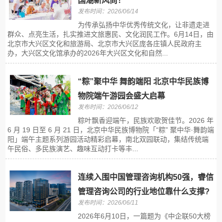
国潮新风尚！
发布时间：2026/06/14
为传承弘扬中华优秀传统文化，让非遗走进
群众、点亮生活，扎实推进文旅惠民、文化润民工作。6月14日，由
北京市大兴区文化和旅游局、北京市大兴区庞各庄镇人民政府主
办，大兴区文化馆承办的2026年大兴区文化和自然...
“粽”聚中华 舞韵端阳 北京中华民族博
物院端午游园会盛大启幕
发布时间：2026/06/12
粽叶飘香迎端午，民族欢歌贺佳节。2026 年
6 月 19 日至 6 月 21 日，北京中华民族博物院「“粽” 聚中华·舞韵端
阳」端午主题系列游园活动精彩启幕，南北双园联动，集结传统端
午民俗、多民族演艺、趣味互动打卡等丰...
连续入围中国管理咨询机构50强，睿信
管理咨询公司的行业地位靠什么支撑?
发布时间：2026/06/11
2026年6月10日，一篇题为《中企联50大榜