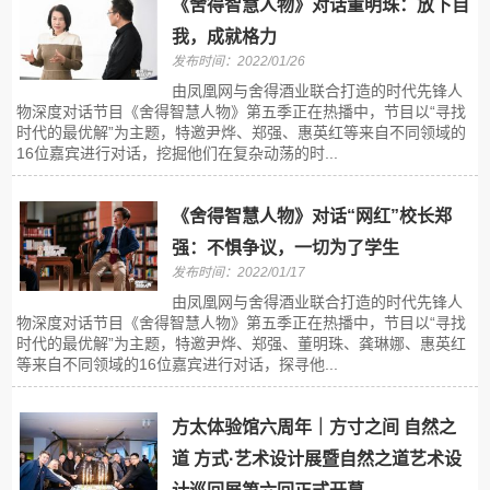
《舍得智慧人物》对话董明珠：放下自
我，成就格力
发布时间：2022/01/26
由凤凰网与舍得酒业联合打造的时代先锋人
物深度对话节目《舍得智慧人物》第五季正在热播中，节目以“寻找
时代的最优解”为主题，特邀尹烨、郑强、惠英红等来自不同领域的
16位嘉宾进行对话，挖掘他们在复杂动荡的时...
《舍得智慧人物》对话“网红”校长郑
强：不惧争议，一切为了学生
发布时间：2022/01/17
由凤凰网与舍得酒业联合打造的时代先锋人
物深度对话节目《舍得智慧人物》第五季正在热播中，节目以“寻找
时代的最优解”为主题，特邀尹烨、郑强、董明珠、龚琳娜、惠英红
等来自不同领域的16位嘉宾进行对话，探寻他...
方太体验馆六周年｜方寸之间 自然之
道 方式·艺术设计展暨自然之道艺术设