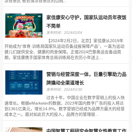
凉谷景区 密云清凉谷景区的山桃...
家佳康安心守护，国家队运动员年夜饭
不简单
发布时间：2024/02/04
【2024年2月2日，北京】家佳康从2019年
开始成为“体育·训练局国家队运动员备战报保障产品”，一直为运动
健儿们提供安全、健康的肉食保障。正值2024巴黎奥运会备战周
期，家佳康携手国家体育总局训练局在农历小年送上...
营销与经营深度一体，巨量引擎助力品
牌撬动全渠道增长
发布时间：2024/01/30
过去十年，中国企业在数字营销上的投入快
速增长。根据eMarketer的数据，2023年国内数字广告的投入将达
到1361亿美元，增长14.8%。数字营销已经成为品牌方最大的经营
成本之一。面对如此巨大的投入，品牌方的管理层...
中国智慧工程研究会智慧女性教育工作