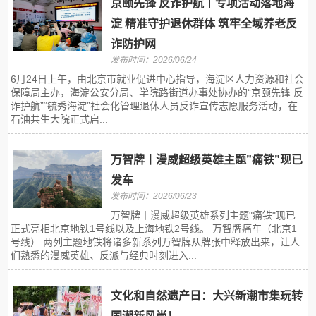
京颐先锋 反诈护航｜专项活动落地海
淀 精准守护退休群体 筑牢全域养老反
诈防护网
发布时间：2026/06/24
6月24日上午，由北京市就业促进中心指导，海淀区人力资源和社会
保障局主办，海淀公安分局、学院路街道办事处协办的“京颐先锋 反
诈护航”“毓秀海淀”社会化管理退休人员反诈宣传志愿服务活动，在
石油共生大院正式启...
万智牌丨漫威超级英雄主题”痛铁”现已
发车
发布时间：2026/06/23
万智牌丨漫威超级英雄系列主题"痛铁"现已
正式亮相北京地铁1号线以及上海地铁2号线。 万智牌痛车（北京1
号线） 两列主题地铁将诸多新系列万智牌从牌张中释放出来，让人
们熟悉的漫威英雄、反派与经典时刻进入...
文化和自然遗产日：大兴新潮市集玩转