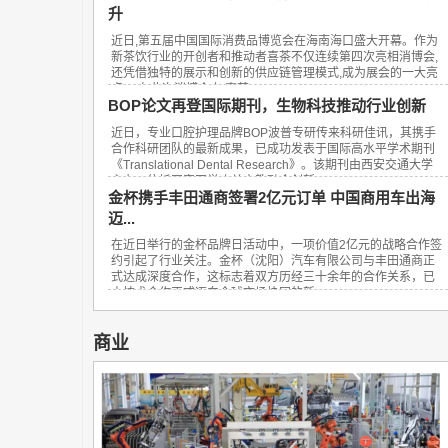
升
近日,第五届中国国际消费品博览会在海南海口盛大开幕。作为
新茶饮行业的开创者和推动者喜茶不仅连续第四次亮相消博会,
还凭借独特的展示和创新的供应链管理模式,成为展会的一大亮
点。 在此次消博会上,喜茶...
BOP论文再登国际期刊，生物科技推动行业创新
近日，专业口腔护理品牌BOP波普专研传来科研佳讯，其携手
合作科研团队的最新成果，已成功发表于国际高水平学术期刊
《Translational Dental Research》。该期刊由西安交通大学
主办，依托国家医学攻关产教融合创新...
金杯携手丰田通商签署2亿元订单 中国商用车出海
迈...
在近日举行的金杯品牌日活动中，一项价值2亿元的战略合作签
约引起了行业关注。金杯（沈阳）汽车有限公司与丰田通商正
式达成深度合作，这标志着双方历经三十余年的合作关系，已
由技术合作正式迈向全球市场协同的新...
商业