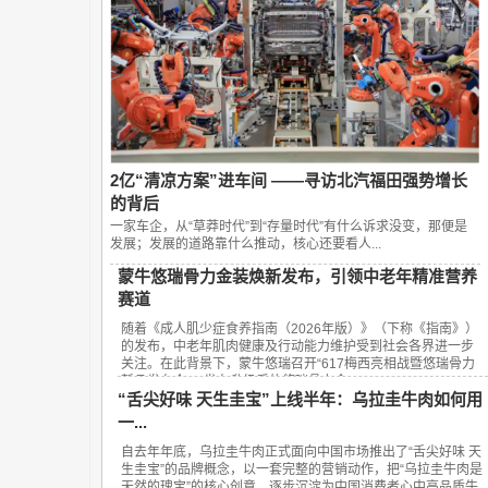
2亿“清凉方案”进车间 ——寻访北汽福田强势增长
的背后
一家车企，从“草莽时代”到“存量时代”有什么诉求没变，那便是
发展；发展的道路靠什么推动，核心还要看人...
蒙牛悠瑞骨力金装焕新发布，引领中老年精准营养
赛道
随着《成人肌少症食养指南（2026年版）》（下称《指南》）
的发布，中老年肌肉健康及行动能力维护受到社会各界进一步
关注。在此背景下，蒙牛悠瑞召开“617梅西亮相战暨悠瑞骨力
新品发布会”，发布升级后的悠瑞骨力金...
“舌尖好味 天生圭宝”上线半年：乌拉圭牛肉如何用
一...
自去年年底，乌拉圭牛肉正式面向中国市场推出了“舌尖好味 天
生圭宝”的品牌概念，以一套完整的营销动作，把“乌拉圭牛肉是
天然的瑰宝”的核心创意，逐步沉淀为中国消费者心中高品质牛