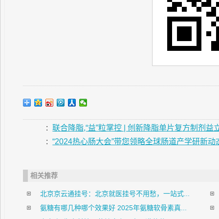
:
联合降脂,“益”粒掌控 | 创新降脂单片复方制剂
:
“2024热心肠大会”带您领略全球肠道产学研新
相关推荐
北京京云通挂号：北京就医挂号不用愁，一站式...
氨糖有哪几种哪个效果好 2025年氨糖软骨素真...