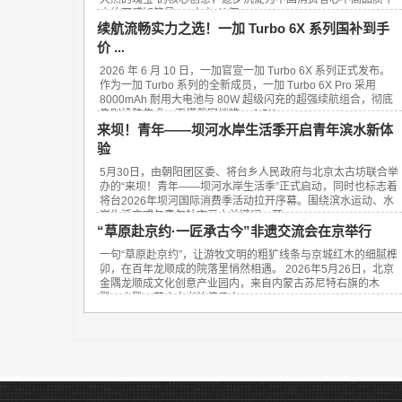
肉的可感知符号。 “圭宝”从何...
续航流畅实力之选！一加 Turbo 6X 系列国补到手
价 ...
2026 年 6 月 10 日，一加官宣一加 Turbo 6X 系列正式发布。
作为一加 Turbo 系列的全新成员，一加 Turbo 6X Pro 采用
8000mAh 耐用大电池与 80W 超级闪充的超强续航组合，彻底
告别续航焦虑，更搭载同档唯一 1.5K ...
来坝！青年——坝河水岸生活季开启青年滨水新体
验
5月30日，由朝阳团区委、将台乡人民政府与北京太古坊联合举
办的“来坝！青年——坝河水岸生活季”正式启动，同时也标志着
将台2026年坝河国际消费季活动拉开序幕。围绕滨水运动、水
岸生活方式与青年社交三大关键词，开...
“草原赴京约·一匠承古今”非遗交流会在京举行
一句“草原赴京约”，让游牧文明的粗犷线条与京城红木的细腻榫
卯，在百年龙顺成的院落里悄然相遇。 2026年5月26日，北京
金隅龙顺成文化创意产业园内，来自内蒙古苏尼特右旗的木
雕、皮雕、蒙古文书法传承人，...