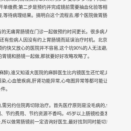
诊开单缴费;第二步是预约并完成镜前需要抽血化验等相关检查;第
查,等待病理结果。搞明白这个流程去,哪个医院做胃肠镜基本一样
,有的无痛胃肠镜在门诊一起做预约时间更长。很多病人需要会诊
返;还有些病人因没有约上胃肠镜而延误治疗时机。北京能做无痛
约快又放心的医院并不容易,这个坑90%的人无法避。一般普通内
的胃镜和肠镜一起做,那就要好好攻略攻略了。
(麻醉),谁又知道大医院的麻醉医生比内镜医生还忙呢,麻醉的评
吸道感染,心血管疾病,肝肾功能异常,心电图异常等都可能让医生评估
条件。
肉,需另约住院再切除治疗。首先医疗原则是没毛病的,但是如能门
、节约费用、节约资源不香吗。45岁以上肠镜检查发现息肉的概率
,所以做胃肠镜前一定咨询好医生,最好找到同时能切息肉的医院