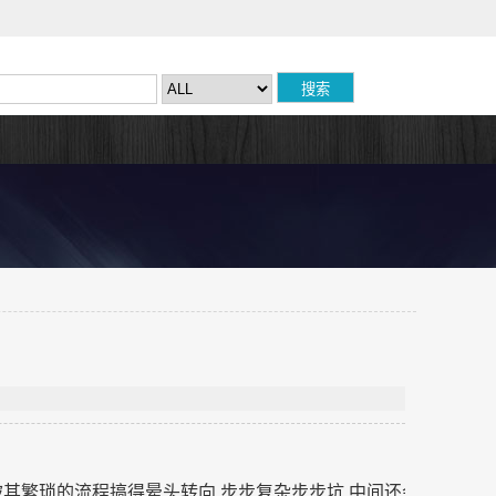
被其繁琐的流程搞得晕头转向,步步复杂步步坑,中间还会浪费很多