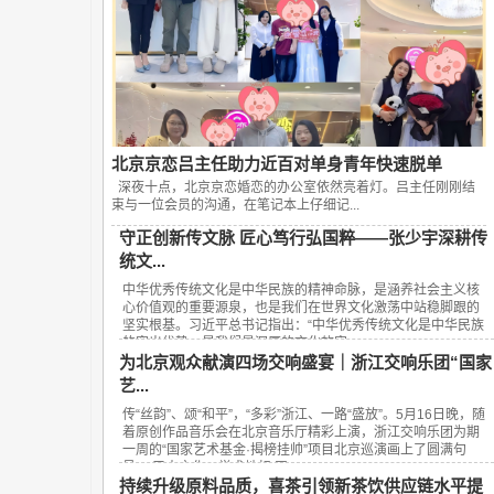
北京京恋吕主任助力近百对单身青年快速脱单
深夜十点，北京京恋婚恋的办公室依然亮着灯。吕主任刚刚结
束与一位会员的沟通，在笔记本上仔细记...
守正创新传文脉 匠心笃行弘国粹——张少宇深耕传
统文...
中华优秀传统文化是中华民族的精神命脉，是涵养社会主义核
心价值观的重要源泉，也是我们在世界文化激荡中站稳脚跟的
坚实根基。习近平总书记指出：“中华优秀传统文化是中华民族
的突出优势，是我们最深厚的文化软实...
为北京观众献演四场交响盛宴｜浙江交响乐团“国家
艺...
传“丝韵”、颂“和平”，“多彩”浙江、一路“盛放”。5月16日晚，随
着原创作品音乐会在北京音乐厅精彩上演，浙江交响乐团为期
一周的“国家艺术基金·揭榜挂帅”项目北京巡演画上了圆满句
号。 三大文化、学术地标 四...
持续升级原料品质，喜茶引领新茶饮供应链水平提