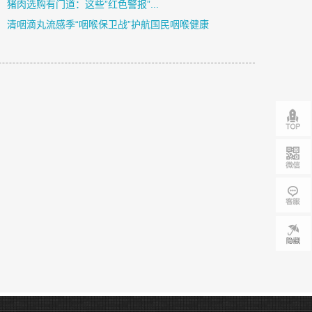
猪肉选购有门道：这些”红色警报”...
清咽滴丸流感季“咽喉保卫战”护航国民咽喉健康