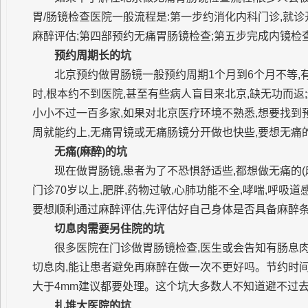
胃/肠镜检查医院一般流程是:第一步约消化内科门诊,就
麻醉评估;第四部预约无痛胃肠镜检查;第五步完成内镜检
预约周期长的坑
北京预约做胃肠镜一般预约周期1个月到6个月不等
时,根本约不到医院,甚至有些病人盲目来北京,缺无功而
小小不过一百多家,如果对北京医疗环境不熟悉,想要找到预
周就能约上,无痛胃镜或无痛肠镜分开做也快些,要想无痛
无痛(麻醉)的坑
现在做胃肠镜,患者为了不恐惧舒适些,都想做无痛的
门诊70岁以上,肥胖,药物过敏,心肺功能不全,哮喘,呼
要想顺利通过麻醉评估,先评估好自己身体是否具备麻醉
切息肉需要另住院的坑
很多医院在门诊做胃肠镜检查,医生或会告知有肠息
切息肉,能让患者避免再麻醉在做一次不更好吗。节约时间
大于4mm建议都要处理。这个坑大多数人不知道避不过去
扎堆大医院的坑