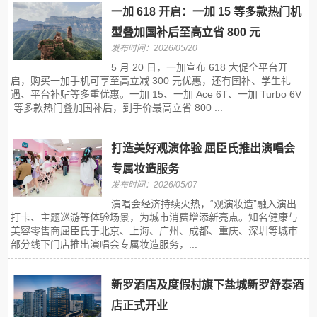
一加 618 开启：一加 15 等多款热门机
型叠加国补后至高立省 800 元
发布时间：2026/05/20
5 月 20 日，一加宣布 618 大促全平台开
启，购买一加手机可享至高立减 300 元优惠，还有国补、学生礼
遇、平台补贴等多重优惠。一加 15、一加 Ace 6T、一加 Turbo 6V
等多款热门叠加国补后，到手价最高立省 800 ...
打造美好观演体验 屈臣氏推出演唱会
专属妆造服务
发布时间：2026/05/07
演唱会经济持续火热，“观演妆造”融入演出
打卡、主题巡游等体验场景，为城市消费增添新亮点。知名健康与
美容零售商屈臣氏于北京、上海、广州、成都、重庆、深圳等城市
部分线下门店推出演唱会专属妆造服务，...
新罗酒店及度假村旗下盐城新罗舒泰酒
店正式开业