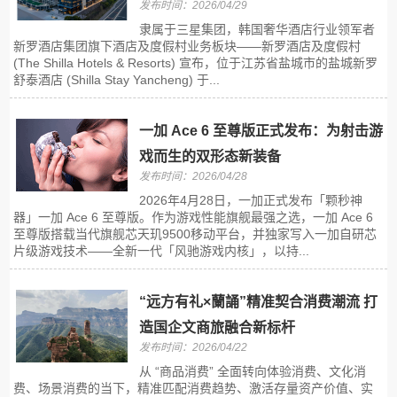
发布时间：2026/04/29
隶属于三星集团，韩国奢华酒店行业领军者
新罗酒店集团旗下酒店及度假村业务板块——新罗酒店及度假村
(The Shilla Hotels & Resorts) 宣布，位于江苏省盐城市的盐城新罗
舒泰酒店 (Shilla Stay Yancheng) 于...
一加 Ace 6 至尊版正式发布：为射击游
戏而生的双形态新装备
发布时间：2026/04/28
2026年4月28日，一加正式发布「颗秒神
器」一加 Ace 6 至尊版。作为游戏性能旗舰最强之选，一加 Ace 6
至尊版搭载当代旗舰芯天玑9500移动平台，并独家写入一加自研芯
片级游戏技术——全新一代「风驰游戏内核」，以持...
“远方有礼×蘭誦”精准契合消费潮流 打
造国企文商旅融合新标杆
发布时间：2026/04/22
从 “商品消费” 全面转向体验消费、文化消
费、场景消费的当下，精准匹配消费趋势、激活存量资产价值、实