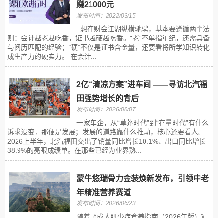
赚21000元
发布时间：2022/03/15
想在财会江湖纵横驰骋，基本要遵循两个法
则：会计越老越吃香，证书越硬越吃香。“老”不单指年纪，还需具备
与阅历匹配的经验；“硬”不仅是证书含金量，还要看将所学知识转化
成生产力的硬实力。 在会计...
2亿“清凉方案”进车间 ——寻访北汽福
田强势增长的背后
发布时间：2026/08/07
一家车企，从“草莽时代”到“存量时代”有什么
诉求没变，那便是发展；发展的道路靠什么推动，核心还要看人。
2026上半年，北汽福田交出了销量同比增长10.1%、出口同比增长
38.9%的亮眼成绩单。在那些已经为业界熟...
蒙牛悠瑞骨力金装焕新发布，引领中老
年精准营养赛道
发布时间：2026/06/23
随着《成人肌少症食养指南（2026年版）》