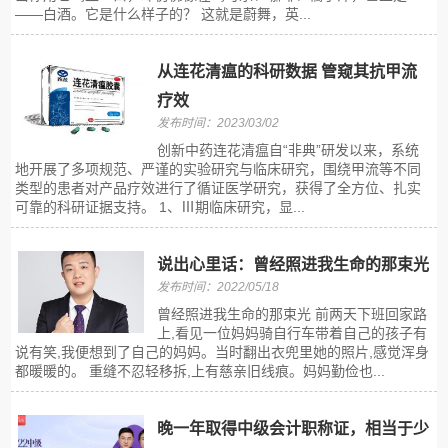
——白酒。它是什么样子的？ 这就是蔚舞，英...
从连花清瘟的科研数据 管窥其抗甲流
疗效
发布时间：2023/03/02
创新中药连花清瘟自“非典”研发以来，系统
地开展了多项规范、严谨的实验研究与临床研究，围绕甲流等不同
类型的患者对产品疗效进行了循证医学研究，获得了全方位、扎实
可靠的科研证据支持。 1、Ⅲ期临床研究，显...
说出心里话：曾经照进我生命的那束光
发布时间：2022/05/18
曾经照进我生命的那束光 前两天下班回家路
上,看见一位妈妈骑自行车带着自己的孩子有
说有笑,我便想到了自己的妈妈。当时翻出衣兜里她的照片,感觉浑身
都暖暖的。 重缝不忍轻移拆,上有慈亲旧线痕。妈妈勤俭也...
晚一年取得中级会计职称证，相当于少