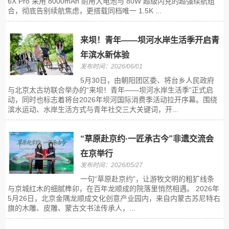
6X Pro 采用 8000mAh 耐用大电池与 80W 超级闪充的超强续航组
合，彻底告别续航焦虑，更搭载同档唯一 1.5K ...
来坝！青年——坝河水岸生活季开启青
年滨水新体验
发布时间：2026/06/01
5月30日，由朝阳团区委、将台乡人民政府
与北京太古坊联合举办的“来坝！青年——坝河水岸生活季”正式启
动，同时也标志着将台2026年坝河国际消费季活动拉开序幕。围绕
滨水运动、水岸生活方式与青年社交三大关键词，开...
“草原赴京约·一匠承古今”非遗交流会
在京举行
发布时间：2026/05/27
一句“草原赴京约”，让游牧文明的粗犷线条
与京城红木的细腻榫卯，在百年龙顺成的院落里悄然相遇。 2026年
5月26日，北京金隅龙顺成文化创意产业园内，来自内蒙古苏尼特右
旗的木雕、皮雕、蒙古文书法传承人，...