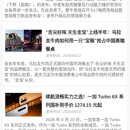
（下称《指南》）的发布，中老年肌肉健康及行动能力维护受到社
会各界进一步关注。在此背景下，蒙牛悠瑞召开“617梅西亮相战暨
悠瑞骨力新品发布会”，发布升级后的悠瑞骨力金...
“舌尖好味 天生圭宝”上线半年：乌拉
圭牛肉如何用一只“宝箱”抢占中国高端
餐桌
发布时间：2026/06/22
自去年年底，乌拉圭牛肉正式面向中国市场推出了“舌尖好味 天生圭
宝”的品牌概念，以一套完整的营销动作，把“乌拉圭牛肉是天然的瑰
宝”的核心创意，逐步沉淀为中国消费者心中高品质牛肉的可感知符
号。 “圭宝”从何...
续航流畅实力之选！一加 Turbo 6X 系
列国补到手价 1274.15 元起
发布时间：2026/06/10
2026 年 6 月 10 日，一加官宣一加 Turbo
6X 系列正式发布。作为一加 Turbo 系列的全新成员，一加 Turbo