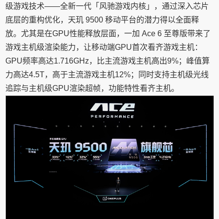
级游戏技术——全新一代「风驰游戏内核」，通过深入芯片
底层的重构优化，天玑 9500 移动平台的潜力得以全面释
放。尤其是在GPU性能释放层面，一加 Ace 6 至尊版带来了
游戏主机级渲染能力，让移动端GPU首次看齐游戏主机：
GPU频率高达1.716GHz，比主流游戏主机高出9%；峰值算
力高达4.5T，高于主流游戏主机12%；同时支持主机级光线
追踪与主机级GPU渲染超帧，功能特性看齐主机。