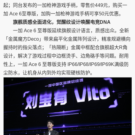
起；同台发布的一加枪神游戏手柄，零售价449元，购买一
加 Ace 6至尊版，加购一加枪神游戏手柄可享50元优惠。
旗舰质感全面进化，觉醒纹设计唤醒电竞DNA
一加 Ace 6 至尊版延续旗舰设计语言，质感出众。全新
「金属魔方Deco」带来扁平化金属阵列设计，精准规避横向
握持时的指尖落点；「热隔断」金属中框配合旗舰超大R角
设计，解决了游戏过程中边框烫手、边角硌手等问题。耐用
性上，一加 Ace 6 至尊版支持 IP66/IP68/IP69/IP69K满级防
尘防水，让机身从内到外均实现硬核防护。