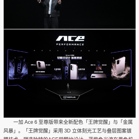
一加 Ace 6 至尊版带来全新配色「王牌觉醒」与「金属
风暴」。「王牌觉醒」采用 3D 立体刻光工艺与叠层图案镀