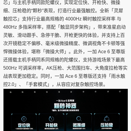
芯」与主机手柄同款陀螺仪，实现定位快、开枪快、微操
细、压枪稳的“颗秒”表现，打造行业最强触控。全新「灵犀
触控芯」支持行业最高规格的 4000Hz 瞬时触控采样率 与
480Hz 多指采样率，搭配「触显同步架构」，带来准星启动
灵敏、滑动跟手、急停干脆、开枪更快的体验，并支持上百
次开镜稳定不偏移、毫米级微操精度、微调视角不卡顿等强
悍微操体验，堪称「微操大师」。此外，一加 Ace 6 至尊版
还搭载主机手柄同系同规格的陀螺仪，支持游戏场景下最高
500Hz 可调采样率，AK压枪、大范围扫车、大角度拉枪等实
战表现更加稳定。同时，一加 Ace 6 至尊版还支持「雨水触
控2.0」、「手套模式」，从容应对复杂触控场景。