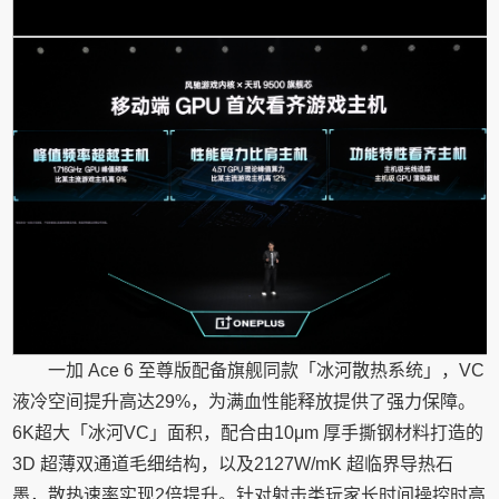
一加 Ace 6 至尊版配备旗舰同款「冰河散热系统」，VC
液冷空间提升高达29%，为满血性能释放提供了强力保障。
6K超大「冰河VC」面积，配合由10μm 厚手撕钢材料打造的
3D 超薄双通道毛细结构，以及2127W/mK 超临界导热石
墨，散热速率实现2倍提升。针对射击类玩家长时间操控时高