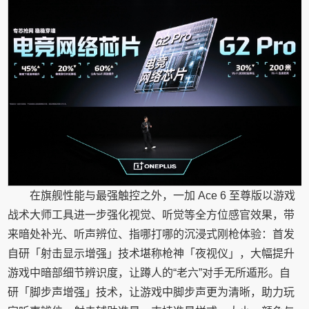
在旗舰性能与最强触控之外，一加 Ace 6 至尊版以游戏
战术大师工具进一步强化视觉、听觉等全方位感官效果，带
来暗处补光、听声辨位、指哪打哪的沉浸式刚枪体验：首发
自研「射击显示增强」技术堪称枪神「夜视仪」，大幅提升
游戏中暗部细节辨识度，让蹲人的“老六”对手无所遁形。自
研「脚步声增强」技术，让游戏中脚步声更为清晰，助力玩