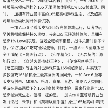
级游戏技术新一代「风驰游戏内核」加持下，一加 Ace 6 至
尊版带来领先同档的165 无限满帧体验和1% Low帧表现。同
时，一加拥有行业最丰富的165超高帧游戏生态，以及超高
刷与顶级画质同开体验优势。
一加 Ace 6 至尊版支持165超高帧游戏运行，从满电玩
至关机都能保持持久满帧，带来165 无限满帧体验，且拥有
超高1% Low帧表现，游戏全程帧率更稳，战斗关键时刻不卡
顿，保证“摸心”“吃鸡”全程流畅。目前，一加 Ace 6 至尊版已
全面适配《三角洲行动》、《和平精英》、《无畏契约：源
能行动》、《穿越火线-枪战王者》、《使命召唤手游》、
《暗区突围》等主流射击游戏原生165帧超高帧，并实现了
多款游戏165帧和原生最高画质满血同开。一加 Ace 6 至尊
版支持射击、MOBA、格斗、赛车、音游、策略六大类国民
手游在最高画质下的165超高帧满帧体验，带来行业最全165
超高帧游戏生态。值得一提的是，一加 Ace 6 至尊版行业首
发《逆战：未来》和《英雄联盟手游》原生165超高帧+精致