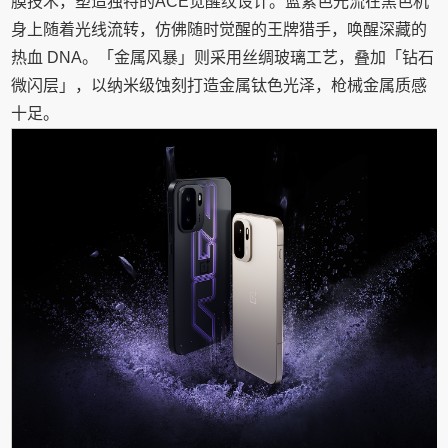
膜技术，塑造独特的ACE觉醒纹设计。蓝紫色光流在黑色机
身上随着光线流转，仿佛随时觉醒的王牌猎手，唤醒深藏的
热血 DNA。「金属风暴」则采用丝绸玻璃工艺，叠加「钻石
微闪层」，以纳米级蚀刻打造金属钛色光泽，枪械金属质感
十足。