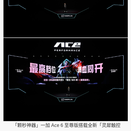
「颗秒神器」一加 Ace 6 至尊版搭载全新「灵犀触控