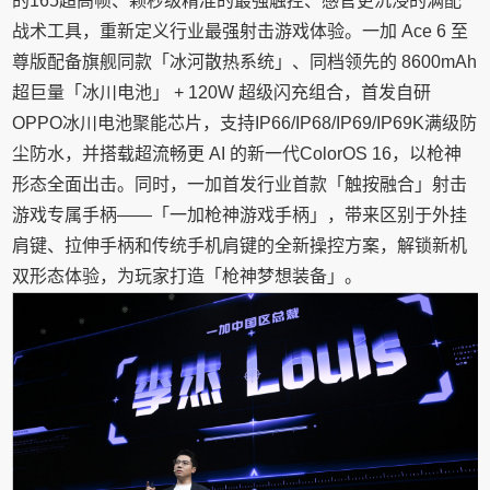
的165超高帧、颗秒级精准的最强触控、感官更沉浸的满配
战术工具，重新定义行业最强射击游戏体验。一加 Ace 6 至
尊版配备旗舰同款「冰河散热系统」、同档领先的 8600mAh
超巨量「冰川电池」 + 120W 超级闪充组合，首发自研
OPPO冰川电池聚能芯片，支持IP66/IP68/IP69/IP69K满级防
尘防水，并搭载超流畅更 AI 的新一代ColorOS 16，以枪神
形态全面出击。同时，一加首发行业首款「触按融合」射击
游戏专属手柄——「一加枪神游戏手柄」，带来区别于外挂
肩键、拉伸手柄和传统手机肩键的全新操控方案，解锁新机
双形态体验，为玩家打造「枪神梦想装备」。