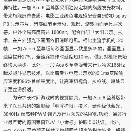
屏特性。一加 Ace 6 至尊版采用独家定制的旗舰发光材料，
带来旗舰屏幕素质。电影工业级色准观感配合自研的Display
P3 显示芯片，暗部细节更清晰，观影、游戏画面更具层次
感。户外全局亮度高达 1800nit，配合自研「太阳显示」技
术，在户外强光下画面依旧清晰可见。相比主流手机的120
帧，一加 Ace 6 至尊版每秒画面显示数量多45帧，画面显示
速度提升27%，全链路操作时延缩短10ms，做到对枪场景始
终快人两步。此外，一加 Ace 6 至尊版带来行业独家165Hz
瞬发战斗显示技术，以比肩专业电竞显示器的0.1ms灰阶响
应速度和96%首帧亮度比，让高速切视角、拉枪线、暗处显
示更丝滑舒适。
为守护长时间游戏时的视觉健康，一加 Ace 6 至尊版带
来了医显共研的旗舰级「明眸护眼」技术，硬件级低蓝光、
3840Hz 超高频PWM 调光及行业领先的AI护眼功能，通过行
业最严苛的德国莱茵TÜV「小金标」护眼 5.0认证。此外，
一加 Ace 6 至尊版还搭载了旗舰同款超声波指纹技术，解锁