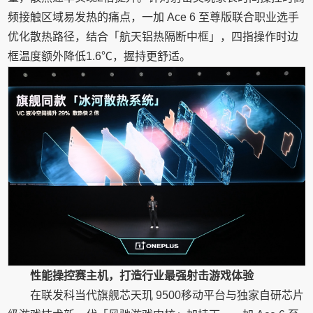
频接触区域易发热的痛点，一加 Ace 6 至尊版联合职业选手
优化散热路径，结合「航天铝热隔断中框」，四指操作时边
框温度额外降低1.6℃，握持更舒适。
性能操控赛主机，打造行业最强射击游戏体验
在联发科当代旗舰芯天玑 9500移动平台与独家自研芯片