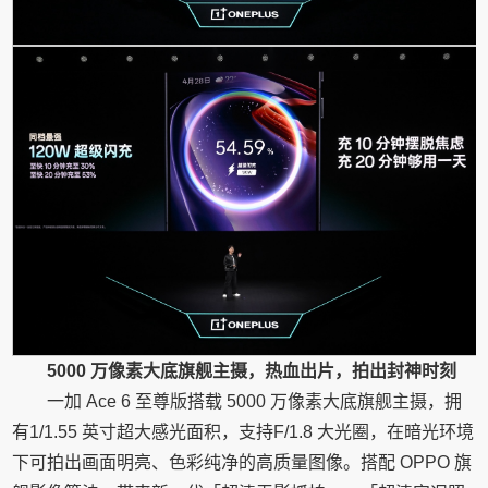
5000 万像素大底旗舰主摄，热血出片，拍出封神时刻
一加 Ace 6 至尊版搭载 5000 万像素大底旗舰主摄，拥
有1/1.55 英寸超大感光面积，支持F/1.8 大光圈，在暗光环境
下可拍出画面明亮、色彩纯净的高质量图像。搭配 OPPO 旗