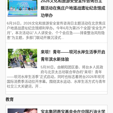
2026文化和旅游安全宣传咨询日主
题活动在焦庄户地道战遗址纪念馆成
功举办
6月16日，2026文化和旅游安全宣传咨询日主题活动在北京焦庄
户地道战遗址纪念馆顺利举办。今年6月为第25个全国“安全生产
月”，本次活动以“人人讲安全、个个会应急——排查整治风险隐
患”为主题，多部门联动开展沉浸式...
来坝！青年——坝河水岸生活季开启
青年滨水新体验
5月30日，由朝阳团区委、将台乡人民政
府与北京太古坊联合举办的“来坝！青年
——坝河水岸生活季”正式启动，同时也标志着将台2026年坝河
国际消费季活动拉开序幕。围绕滨水运动、水岸生活方式与青年
社交三大关键词，开...
教育
宝丰集团燕宝基金会在中国石油大学