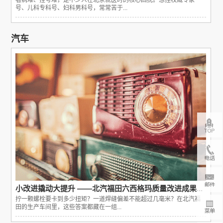
看病难、挂号难，是不少人在北京就医时的核心困扰。想挂权威专家
号、儿科专科号、妇科男科号，常常苦于...
汽车
小改进撬动大提升 ——北汽福田六西格玛质量改进成果...
拧一颗螺栓要卡到多少扭矩？一道焊缝偏差不能超过几毫米？在北汽福
田的生产车间里，这些答案都藏在一组...