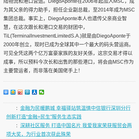
陆物流和港口营运。DiegoAponte在2006年起加入MSC，成
为其父亲的得力助手，担任企业副总裁，至2014年成为MSC
集团总裁。事实上，DiegoAponte本人也遗传父亲商业智
慧，在这次跟长和港口交易的财团中，
TiL(TerminalInvestmentLimitedS.A.)就是由DiegoAponte于
2000年创立，现时已成为全球其中一个最大的码头营运商。
可见全凭这两个亿万富豪家族的友好关係，这宗交易才得以
成事，所以预料今次长和出售的那些港口，将会由MSC作为
主要营运者，而非落在美国佬手上！
:
金融为民暖鹏城 幸福驿站筑温情中信银行深圳分行
创新打造“金融+民生”服务生态实践
:
深耕社区服务 打造中国名片 我爱我家荣获服贸会两
项大奖，为行业首次获此殊荣