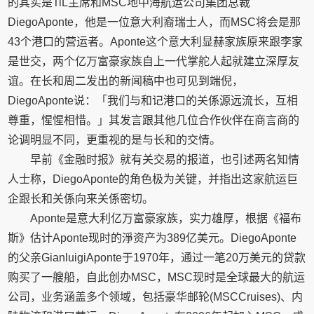
的其实是TiL主席和MSC地中海航运公司集团总裁
DiegoAponte，他是一位意大利裔瑞士人，而MSC将会是那
43个港口的营运者。Aponte这个意大利显赫家族原来跟李家
是世交，两个亿万富豪家族自上一代掌舵人起就建立深厚友
谊。在长和周二发出的新闻稿中也可见到端倪，
DiegoAponte说：「我们与和记港口的关係源远流长，互相
尊重，惺惺相惜。」其发言跟其他几位合作伙伴在商言商的
论调明显不同，更重视的是与长和的交情。
早前《金融时报》就有关交易的报道，也引述两名知情
人士称，DiegoAponte的角色极为关键，并指出这家航运巨
企跟长和关係向来关係密切。
Aponte是意大利亿万富豪家族，实力雄厚，根据《福布
斯》估计Aponte现时的淨资产为389亿美元。DiegoAponte
的父亲GianluigiAponte于1970年，通过一笔20万美元的贷款
购买了一艘船，自此创办MSC，MSC现时是全球最大的航运
公司，业务涵盖多个领域，包括豪华邮轮(MSCCruises)、内