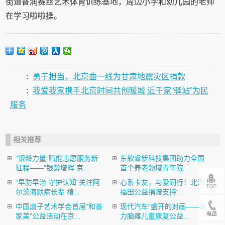
街道普润赛丝艺术体育训练基地，周边小学和幼儿园的老师
在学习啦啦操。
:
勇于担当，北京曲一线为甘肃地震灾区捐款
:
我爱我家携手北京时间共创暖城 近千家“驿站”为民
服务
相关推荐
“银龄力量”赋能志愿服务新
东软睿新科技集团助力全国
征程——“银龄增辉 京...
首个养老领域青年院...
“早防早治 守护认知”关注阿
心系卡友，与爱同行！北汽
尔茨海默病长辈 椿...
福田公益捐赠支持“...
中国扇子艺术学会首届“和善
现代汽车“盛开的对画——助
家美”公益活动在京...
力脑瘫儿童康复公益...