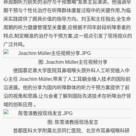
命周期听力损失的治疗与干预策略”发表主旨演讲。他强调早
期干预与个性化治疗在听障群体康复过程中的关键作用,为临
床实践提供了颇具价值的指导方向。刘玉和主任指出,全生命
周期的听力健康管理至关重要,应根据不同年龄段听障患者的
特点,制定精准的治疗与干预方案,这一观点引发了现场观众的
广泛共鸣。
图: Joachim Müller主任视频分享
德国慕尼黑大学医院耳鼻咽喉头颈外科人工听觉植入中
心主任 Joachim Müller,带来了人工耳蜗全植入技术的国际前
沿进展。他的分享为国内听障群体的听力干预方案提供了前
沿的视角和思路,让与会者了解到国际先进技术在听障治疗领
域的创新应用 。
图: 陈雪清教授现场发言
首都医科大学附属北京同仁医院、北京市耳鼻咽喉科研