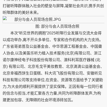
打破听障群体融入社会的壁垒与屏障,凝聚社会共识,携手共创
听障群体的美好未来。
图: 部分与会人员现场合照
本次“听见世界的拥抱”2025听障行业发展与交流大会得
以成功举办,离不开众多单位、专家和合作机构的大力支持。
广东省哥弟菩及公益基金会、中华思源工程基金会、中国聋
人协会,以及美笛乐听力植入技术服务(北京)有限公司、浙江
诺尔康神经电子科技股份有限公司、澳科利耳医疗器械 (北
京) 有限公司、北京毛戈平美妆教育、北京滴滴公益基金会、
北京幸福西饼生日蛋糕、科大讯飞股份有限公司、安徽听见
科技有限公司等支持单位,在资金、资源等方面给予了关键助
力,为大会的顺利开展提供了坚实保障。正因有每一位同行者
的信念与担当,才能汇聚各方力量,共同为听障群体发声,为构
建更加包容、无障碍的社会环境添砖加瓦。