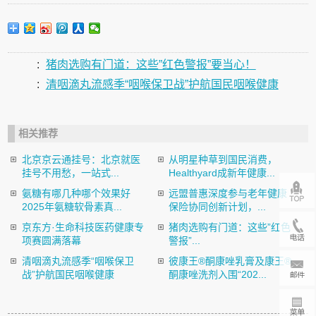
:
猪肉选购有门道：这些”红色警报”要当心！
:
清咽滴丸流感季“咽喉保卫战”护航国民咽喉健康
相关推荐
北京京云通挂号：北京就医
从明星种草到国民消费，
挂号不用愁，一站式...
Healthyard成新年健康...
氨糖有哪几种哪个效果好
远盟普惠深度参与老年健康
2025年氨糖软骨素真...
保险协同创新计划，...
京东方·生命科技医药健康专
猪肉选购有门道：这些”红色
项赛圆满落幕
警报”...
清咽滴丸流感季“咽喉保卫
彼康王®酮康唑乳膏及康王®
战”护航国民咽喉健康
酮康唑洗剂入围“202...