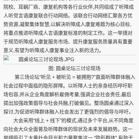
院校、耳蜗厂商、康复机构等各行业伙伴,共同组成了听障成
人听觉言语康复联合行动网络。该联合行动网络汇聚各方优
势资源,凝聚集体智慧,以解决听障成人康复难题为核心目标,
将重点推进听障成人言语康复标准的制定工作。这一举措对
于规范听障成人康复服务市场、提升康复服务质量具有重要
意义,有望为听障成人康复事业注入新的活力。
图: 圆桌论坛三讨论现场
第三场论坛“听见 + 被听见 = 被拥抱?”直面听障群体融入
社会过程中面临的隐形屏障。以听障人士的亲身经历呼吁职
场包容,并从企业角度解析雇佣考量,强调企业社会责任,最后
提出加强政策倡导与社会共融,打破偏见。整场圆桌通过深入
探讨,为促进听障群体融入社会发出了更强烈的倡导与呼吁。
大会采用“线上 + 线下”的模式,通过多个平台,从不同角度
向社会大众全面普及听障群体的现状及未来发展趋势。这一
举措吸引了大量社会目光和力量聚焦这一 “隐形群体”,有助于