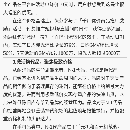
个产品在平台IP活动中降价10元时，用户就感受到这是个很
大幅度的优惠。」
在这个价格基础上，徕芬参与了「千川优价商品推广激
励」活动，付费推广短视频/直播间的同时，获得更多流量、
消返红包等激励，提升了直播引流转化的效率，在活动周期
内，实现了日均曝光环比增长379%，日均GMV环比增长
56%，7天活动的GMV超过1800万，曝光人数超过5000万。
3.激活换代品，聚焦极致价格
从耐消品的生命周期来看，N-1代品，也就是换代产
品，已经基本进入到产品生命周期的末期。品牌对于这类产
品的销售倾向于清理库存的逻辑，能够在价格上给到最大力
度的优惠，进而利用极致低价实现存量产品的快速出货，以
此来降低陈旧库存给到品牌的经营压力。品牌对于N-1代品
的经营阵地会侧重选择货架场的超值购与搜推扶持，并搭配
重价格机制的头部达人。
在手机品类中，N-1代产品属于千元机和百元机范畴。