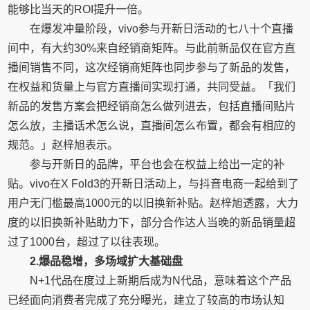
能够比当天的ROI提升一倍。
在爆发冲量阶段，vivo参与开新日活动的七八十个直播
间中，有大约30%来自经销商矩阵。与此前新品仅在官方直
播间销售不同，这次经销商矩阵也同步参与了新品的发售，
在权益和货量上与官方直播间实现打通，共同受益。「我们
新品的发售方案会把经销商怎么做列进去，包括直播间贴片
怎么放，主播话术怎么说，直播间怎么布置，都会有相应的
规范。」赵梓旭表示。
参与开新日的品牌，平台也会在权益上给出一定的补
贴。vivo在X Fold3的开新日活动上，与抖音电商一起给到了
用户无门槛最高1000元的以旧换新补贴。赵梓旭透露，大力
度的以旧换新补贴助力下，部分合作达人当晚的新品销量超
过了1000台，超过了以往表现。
2.爆品稳增，多场域扩大基础盘
N+1代品在度过上新期后成为N代品，意味着这个产品
已经面向消费者完成了充分曝光，建立了较高的市场认知