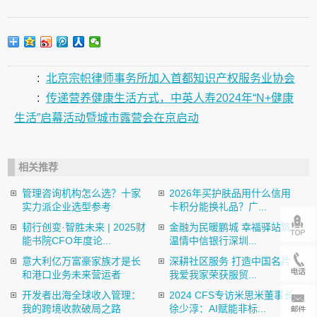
:
北京宗帜律师事务所加入首都知识产权服务业协会
:
传递营养健康生活方式，中英人寿2024年“N+健康
生活”启幕活动暨城市露营会在京启动
相关推荐
管理咨询机构怎么选？十家
2026年买护肤品用什么信用
实力派企业选型参考
卡积分能换礼品？广...
韧行创变·智胜未来 | 2025财
金融为民暖鹏城 幸福驿站筑
能书院CFO年度论...
温情中信银行深圳...
意大利亿万富豪家族才是长
深耕社区服务 打造中国名片
和港口业务未来营运者
我爱我家荣获服贸...
开发者出海全球收入管理：
2024 CFS专访米思米董事长
我的跨境收款破局之路
徐少淳：AI赋能非标...