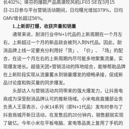
长402%；徕芬的爆款产品高速吹风机LF03 SE在3月15
日-21日参与平台营销活动期间，日均曝光增加379%，日均
GMV增长超过56%。
1.上新即打爆，收获声量和销量
通常来说，耐消行业中N+1代品的上新周期在一个月左
右，上新超过一个月的新品就会被列入到N代品。因此，耐
消品牌上线一定要充分利用好「货」、「价」、「场」的配
合，在这一个月左右的上新周期内尽可能多地聚集流量，实
现爆发增长。超值天团+营销活动的阵地组合，能够帮助品牌
在上新阶段实现从流量蓄水到销量爆发的顺畅承接，促成新
品讨论度和购买量的同步爆发。
头部达人与营销活动共同带来的强大爆发力，让抖音电
商成为深受耐消品牌认可的推新场域。小米电商直播部业务
负责人王菲表示，小米14系列（即N+1代品）发布时参与了
抖音商城开新日活动，在发售后的20分钟内，销售额就实现
了破亿。今年小米在平板电脑、家电等品类上复用了手机的