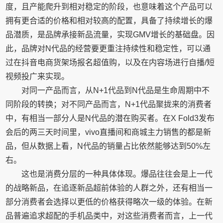
度，且产能爬升到相对稳定的阶段，也意味着这个产品可以
拥有更合适的价格和相对较高的配置，具备了持续增长的爆
品潜质，是品牌承接新品流量，实现GMV增长的基础盘。因
此，品牌对N代品的经营要更重注持续性和稳定性，可以通
过在抖音电商货架场报名超值购，以及在内容场进行自播/短
视频投广来实现。
对同一产品而言，从N+1代品到N代品是生命周期中不
同阶段的转换；对不同产品而言，N+1代品聚拢来的消费者
中，有相当一部分人是N代品的潜在购买者。在X Fold3发布
会后的两三天时间里，vivo直播间和商城主力销售的都是新
品，但从数据上看，N代品的销量占比依然能够达到50%左
右。
这也是消费分层的一种具体体现。爆品往往会是上一代
的战略新品，在追逐新品超前体验的人群之外，还有相当一
部分消费者会选择以更低的价格获得略次一级的体验。在新
品普遍追求超配的手机品类中，对这些消费者而言，上一代