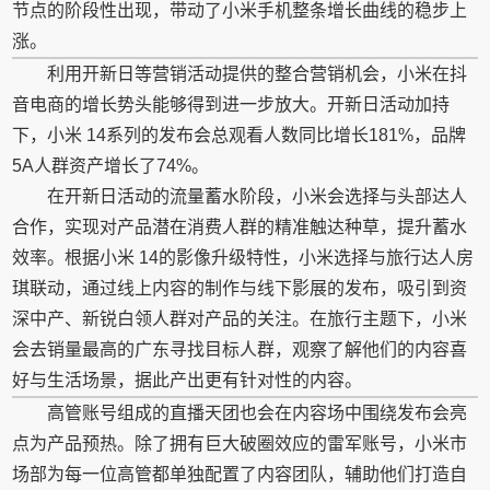
节点的阶段性出现，带动了小米手机整条增长曲线的稳步上
涨。
利用开新日等营销活动提供的整合营销机会，小米在抖
音电商的增长势头能够得到进一步放大。开新日活动加持
下，小米 14系列的发布会总观看人数同比增长181%，品牌
5A人群资产增长了74%。
在开新日活动的流量蓄水阶段，小米会选择与头部达人
合作，实现对产品潜在消费人群的精准触达种草，提升蓄水
效率。根据小米 14的影像升级特性，小米选择与旅行达人房
琪联动，通过线上内容的制作与线下影展的发布，吸引到资
深中产、新锐白领人群对产品的关注。在旅行主题下，小米
会去销量最高的广东寻找目标人群，观察了解他们的内容喜
好与生活场景，据此产出更有针对性的内容。
高管账号组成的直播天团也会在内容场中围绕发布会亮
点为产品预热。除了拥有巨大破圈效应的雷军账号，小米市
场部为每一位高管都单独配置了内容团队，辅助他们打造自