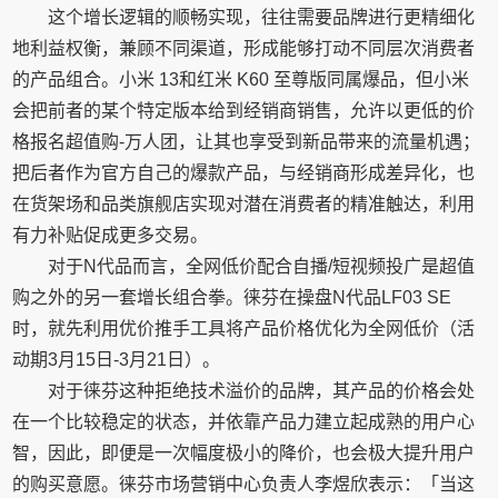
这个增长逻辑的顺畅实现，往往需要品牌进行更精细化
地利益权衡，兼顾不同渠道，形成能够打动不同层次消费者
的产品组合。小米 13和红米 K60 至尊版同属爆品，但小米
会把前者的某个特定版本给到经销商销售，允许以更低的价
格报名超值购-万人团，让其也享受到新品带来的流量机遇；
把后者作为官方自己的爆款产品，与经销商形成差异化，也
在货架场和品类旗舰店实现对潜在消费者的精准触达，利用
有力补贴促成更多交易。
对于N代品而言，全网低价配合自播/短视频投广是超值
购之外的另一套增长组合拳。徕芬在操盘N代品LF03 SE
时，就先利用优价推手工具将产品价格优化为全网低价（活
动期3月15日-3月21日）。
对于徕芬这种拒绝技术溢价的品牌，其产品的价格会处
在一个比较稳定的状态，并依靠产品力建立起成熟的用户心
智，因此，即便是一次幅度极小的降价，也会极大提升用户
的购买意愿。徕芬市场营销中心负责人李煜欣表示：「当这