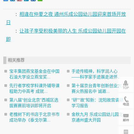
:
相逢在仲夏之夜 通州乐成公园幼儿园迎来首场开放
日
:
让孩子享受积极美丽的人生 乐成公园幼儿园开园在
即
相关推荐
宝丰集团燕宝基金会在中国
手迹传精神，科学润人心
石油大学设立燕宝奖...
——科学家手迹展走进怀...
先行者学校学科课外辅导课
第十届京台青年创新创业大
程助力中高考 成就...
赛火热报名中 诚邀...
第八届“创业北京”西城区选
“研”“故”知新：沈阳故宫调研
拔赛赛前培训即将开启
学习报告
老槐树下的书店于北京书市
金秋九月 乐成公园幼儿园北
成功举办《泰戈尔第...
京通州盛大开园