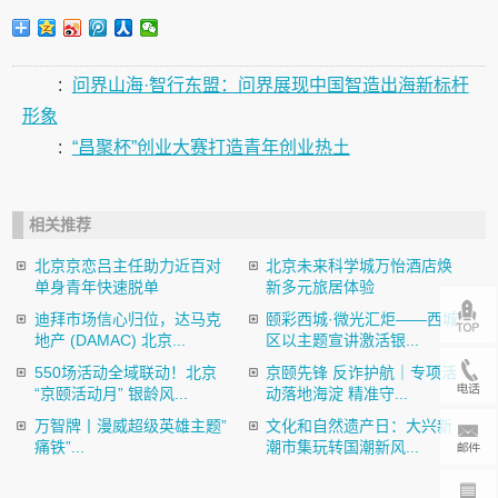
:
问界山海·智行东盟：问界展现中国智造出海新标杆
形象
:
“昌聚杯”创业大赛打造青年创业热土
相关推荐
北京京恋吕主任助力近百对
北京未来科学城万怡酒店焕
单身青年快速脱单
新多元旅居体验
迪拜市场信心归位，达马克
颐彩西城·微光汇炬——西城
地产 (DAMAC) 北京...
区以主题宣讲激活银...
550场活动全域联动！北京
京颐先锋 反诈护航｜专项活
“京颐活动月” 银龄风...
动落地海淀 精准守...
万智牌丨漫威超级英雄主题”
文化和自然遗产日：大兴新
痛铁”...
潮市集玩转国潮新风...