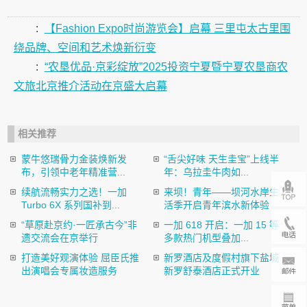
:
【Fashion Expo时尚游览会】启幕 三里屯太古里围
绕品牌、空间和艺术焕新衍变
:
“农垦优品·京彩绽放”2025投资宁夏暨宁夏农垦商农
文旅北京推介活动在京盛大启幕
相关推荐
蒙牛悠瑞骨力金装焕新发
“舌尖好味 天生圭宝”上线半
布，引领中老年精准营...
年：乌拉圭牛肉如...
续航流畅实力之选！一加
来坝！青年——坝河水岸生
Turbo 6X 系列国补到...
活季开启青年滨水新体验
“草原赴京约·一匠承古今”非
一加 618 开启：一加 15 等
遗交流会在京举行
多款热门机型叠加...
打造美好观演体验 屈臣氏推
新罗酒店及度假村旗下盐城
出演唱会专属妆造服务
新罗舒泰酒店正式开业