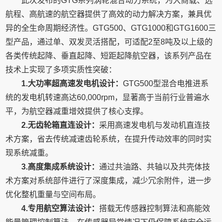
此次发布的GTG系列涡轮混合动力系统，为大商载、远
航程、高航速的航空器提供了高效的动力解决方案，兼具优
异的全生命周期经济性。GTG500、GTG1000和GTG1600三
型产品，通过单、双发灵活搭配，可适配2至8吨及以上级的
各类传统起降、垂直起降、短距起降航空器，该系列产品在
技术上实现了多项实质性突破：
1.大功率超高速发电机设计
：
GTG500型混合电推进系
统的发电机转速高达60,000rpm，显著高于当前行业普遍水
平，为航空器减重增效提供了核心支撑。
2.无齿轮箱直连
设计
：
采用高速发电机与发动机直连技
术方案，省去传统减速齿轮系统，在提升传动效率的同时实
现系统减重。
3.高度集成系统设计
：
通过共油路、共轴以及共壳体技
术方案对系统部件进行了深度集成，减少冗余附件，进一步
优化整机重量与空间布局。
4.专用航空算法设计：
搭载无传感器控制算法和高能效