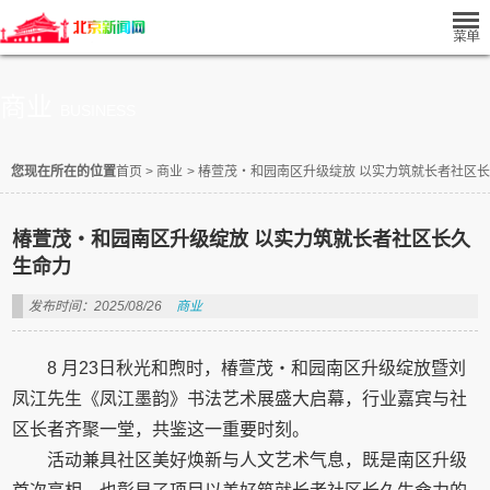
商业
BUSINESS
您现在所在的位置
首页
>
商业
>
椿萱茂・和园南区升级绽放 以实力筑就长者社区
椿萱茂・和园南区升级绽放 以实力筑就长者社区长久
生命力
发布时间：2025/08/26
商业
8 月23日秋光和煦时，椿萱茂・和园南区升级绽放暨刘
凤江先生《凤江墨韵》书法艺术展盛大启幕，行业嘉宾与社
区长者齐聚一堂，共鉴这一重要时刻。
活动兼具社区美好焕新与人文艺术气息，既是南区升级