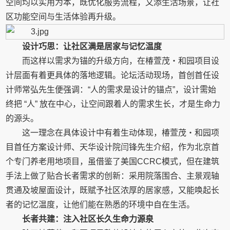
空间均以实用为本，既优化服务流程，又添生活场景，让社
区功能空间与生活体验再升级。
设计巧思：让社区满是居家与记忆温度
而这样以需求为锚的升级方向，在椿萱茂・和园项目设
计层面有着更具体的落地逻辑。论坛活动现场，首创首任设
计师常弘先生便强调：“人的需求是设计的锚点”，设计需始
终把 “人” 放在中心，让空间跟着人的需求生长，才是生命力
的源头。
这一理念在具体设计中有着生动体现，椿萱茂・和园项
目首任方案设计师、天华设计院闫锋先生介绍，作为北京首
个专门养老用地项目，虽借鉴了美国CCRC模式，但在建筑
手法上做了贴合长者需求的创新：采用院落围合、主景观轴
贯通及坡屋面设计，既赋予社区浓厚的居家感，又能唤起长
者的记忆温度，让他们能在熟悉的环境中自在生活。
长者共建：注入社区长久生命力源泉