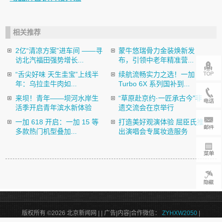
相关推荐
2亿“清凉方案”进车间 ——寻
蒙牛悠瑞骨力金装焕新发
访北汽福田强势增长...
布，引领中老年精准营...
“舌尖好味 天生圭宝”上线半
续航流畅实力之选！一加
年：乌拉圭牛肉如...
Turbo 6X 系列国补到...
来坝！青年——坝河水岸生
“草原赴京约·一匠承古今”非
活季开启青年滨水新体验
遗交流会在京举行
一加 618 开启：一加 15 等
打造美好观演体验 屈臣氏推
多款热门机型叠加...
出演唱会专属妆造服务
版权所有 ©2026 北京新闻网 |
| 广告|内容|合作微信：
ZYHXW2050
|