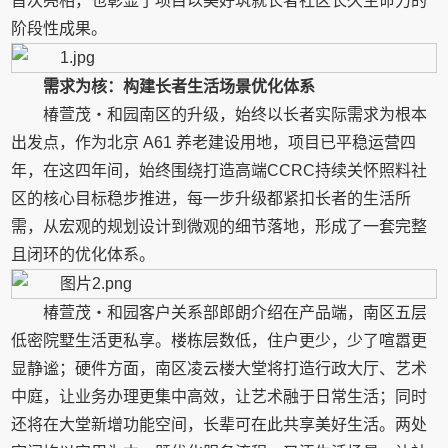
首次亮相，也彰显了项目以美好筑就长者社区长久生命力的
阶段性成果。
需求为核：构建长者生活场景优化体系
椿萱茂・和园南区的升级，始终以长者实际需求为根本
出发点，作为北京 A61 养老建设用地，项目已平稳运营四
年，在这四年间，始终围绕打造高端CCRC持续关怀照料社
区的核心目标稳步推进，每一步升级都紧扣长者的生活所
需，从宏观的规划设计到微观的细节落地，形成了一套完整
且闭环的优化体系。
椿萱茂・和园客户关系部郎朗介绍在产品端，南区五层
低密院墅生活更私享。楼栋层数低，住户更少，少了喧嚣更
显静谧；硬件方面，南区凌云楼大堂将打造行政大厅、艺术
中庭，让业务办理更集中高效，让艺术融于日常生活；同时
还将在大堂新增功能空间，长辈可在此共享美好生活。两处