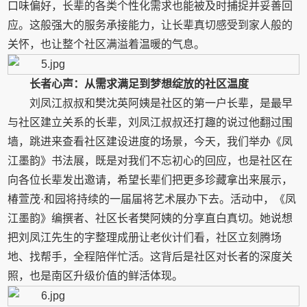
口味偏好，长辈的各类个性化需求也能被及时捕捉并妥善回
应。这般强大的服务承接能力，让长辈真切感受到家人般的
关怀，也让整个社区满溢着温暖的气息。
长者心声：从需求满足到梦想绽放的社区温度
刘凤江叔叔和樊沈英阿姨是社区的第一户长辈，是最早
与社区建立关系的长辈，刘凤江叔叔还打趣的说过他翻过围
墙，跳进来查看社区建设进度的场景，今天，我们举办《凤
江墨韵》书法展，既是对我们不忘初心的回应，也是社区在
向各位长辈发出邀请，希望长辈们把更多珍藏拿出来展示，
椿萱茂·和园将持续的一届届将艺术展办下去。活动中，《凤
江墨韵》编撰者、社区长者樊阿姨的分享直白真切。她说想
把刘凤江先生的字整理成册让老伙计们看，社区立刻腾场
地、找帮手，全程陪伴忙活。这背后是社区对长者的深度关
照，也是南区升级价值的鲜活体现。