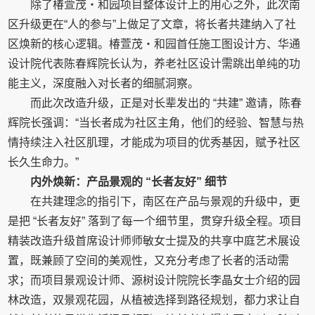
除了椿萱茂・和园项目整体设计上的用心之外，此次南
区升级更在“人的参与”上做足了文章，将长者共建纳入了社
区焕新的核心逻辑。椿萱茂・和园首任施工图设计方、华通
设计院代表陈春辉院长认为，养老社区设计需跳出单纯的功
能主义，深度融入对长者的细腻洞察。
而此次改造升级，正是对长辈发出的 “共建” 邀请，陈春
辉院长强调：“当长者成为社区主角，他们的经验、智慧与热
情持续注入社区肌理，才能成为项目的优秀基因，赋予社区
长久生命力。”
内外焕新：产品景观的 “长者友好” 细节
在共建理念的指引下，南区在产品与景观的升级中，更
是把 “长者友好” 落到了每一个细节里，贯穿升级全程。项目
精装改造升级首席设计师师敏女士提及的共享中庭艺术展设
置，既兼顾了空间的美观性，又充分考虑了长者的活动需
求；而项目景观设计师、源树设计院院长李晶女士介绍的园
林改造，双景观花园，从植被选择到路径规划，都力求让自