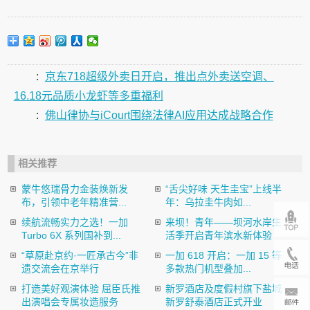
:
京东718超级外卖日开启，推出点外卖送空调、
16.18元品质小龙虾等多重福利
:
佛山律协与iCourt围绕法律AI应用达成战略合作
相关推荐
蒙牛悠瑞骨力金装焕新发
“舌尖好味 天生圭宝”上线半
布，引领中老年精准营...
年：乌拉圭牛肉如...
续航流畅实力之选！一加
来坝！青年——坝河水岸生
Turbo 6X 系列国补到...
活季开启青年滨水新体验
“草原赴京约·一匠承古今”非
一加 618 开启：一加 15 等
遗交流会在京举行
多款热门机型叠加...
打造美好观演体验 屈臣氏推
新罗酒店及度假村旗下盐城
出演唱会专属妆造服务
新罗舒泰酒店正式开业