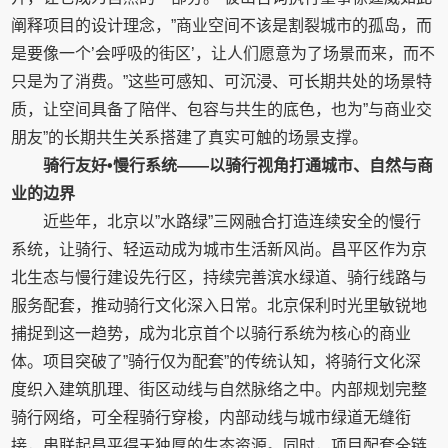
阐释项目的设计理念，”商业空间不该是割裂城市的孤岛，而
是要像一个’会呼吸的街区’，让人们愿意为了场景而来，而不
只是为了消费。”这些可感知、可沉浸、可长期共处的场景特
质，让空间具备了陪伴、包容与共生的底色，也为”与商业交
朋友”的长期共生关系搭建了真实可触的场景支撑。
骑行友好•慢行系统——以骑行视角打通城市、自然与商
业的边界
近些年，北京以”水路绿”三网融合打造连续安全的慢行
系统，让骑行、轻运动成为城市生活新风尚。昌平区作为京
北生态与慢行建设先行区，持续完善滨水绿道、骑行线路与
服务配套，推动骑行文化深入日常。北京保利时光里敏锐地
捕捉到这一趋势，成为北京首个以骑行系统为核心的商业
体。项目突破了”骑行仅为配套”的传统认知，将骑行文化深
度织入建筑肌理、街区动线与自然脉络之中。内部规划完整
骑行网络，可全程骑行穿梭，内部动线与城市绿道无缝衔
接，串联起昌平得天独厚的生态资源。同时，项目配套全链