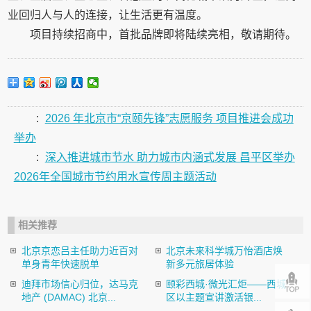
业回归人与人的连接，让生活更有温度。
项目持续招商中，首批品牌即将陆续亮相，敬请期待。
:
2026 年北京市“京颐先锋”志愿服务 项目推进会成功
举办
:
深入推进城市节水 助力城市内涵式发展 昌平区举办
2026年全国城市节约用水宣传周主题活动
相关推荐
北京京恋吕主任助力近百对
北京未来科学城万怡酒店焕
单身青年快速脱单
新多元旅居体验
迪拜市场信心归位，达马克
颐彩西城·微光汇炬——西城
地产 (DAMAC) 北京...
区以主题宣讲激活银...