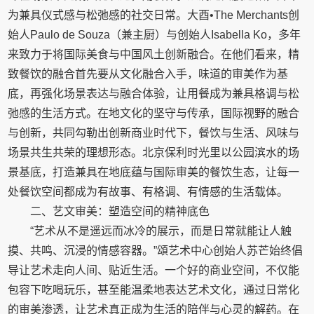
为兼具仪式感与松弛感的社交日常。大酉•The Merchants创
始人Paulo de Souza（兼主厨）与创始人Isabella Ko，多年
来致力于将国际美食与中国风土创新融合。在他们看来，精
致餐饮的融合首先要从文化融合入手，味道的审美作为基
底，再强化场景表达与融合体验，让用餐成为兼具格调与松
弛感的生活方式。在地文化的坚守与传承，国际视野的融合
与创新，共同勾勒出创新商业时代下，餐饮与生活、风味与
场景共生共荣的理想形态。北京保利时光里以公园滨水的场
景基底，打造兼具在地底蕴与国际审美的餐饮生态，让每一
处餐饮空间都成为有故事、有格调、有情感的生活载体。
二、艺文审美：塑造空间的精神底色
“艺术从不是遥远而冰冷的展示，而是日常就能让人触
摸、共鸣、沉浸的情感容器。”頌艺术中心创始人苏芒始终倡
导让艺术走向人间、贴近生活。一个好的商业空间，不仅能
包容下吃喝玩乐，甚至能温柔地表达艺术文化，通过日常化
的审美渗透，让艺术真正成为生活的陪伴与心灵的解药。在