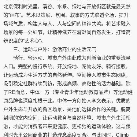
北京保利时光里，溪谷、水系、绿地与开放街区就是最天然
的”画布”。艺术以策展、氛围、叙事的方式渗透全场，提升
场域气质，构建人与人、人与空间的精神共鸣。将艺术融入
场景的每一处细节，让精神滋养在游逛间自然发生，打造高
辨识度的”艺术心”。
三、运动与户外：激活商业的生活元气
骑行、轻运动、城市户外由此成为创新商业的重要流量
入口。完整的慢行系统、开放绿地、宠物友好、骑行接驳，
让运动成为生活方式的自然延伸。空间接入城市生态网络，
吸引稳定社群持续到访，形成高频、高粘性的活力基础。除
了RE而意，中体一方（专业青少年运动教育品牌）等运动健
康品牌也深度扎根于此。中体一方创始人李文表示，优质的
户外生态与开放的街区场景，是他们选择合作的关键。脱离
封闭的室内空间，让运动教育与自然环境、城市户外生活相
融，才能为消费者带来更健康、更松弛的运动体验，这与保
利时光里公园商业的打造理念高度契合。与此同时，Climb