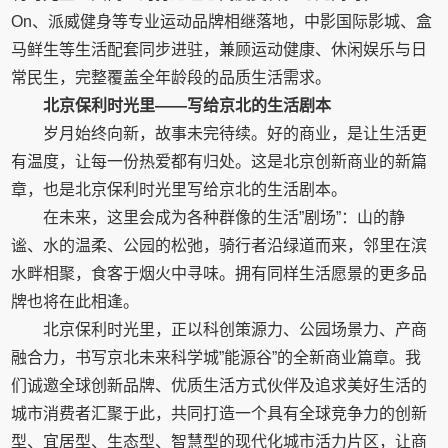
On、派威健身等专业运动品牌相继落地，中影国际影城、盒
马鲜生等生活配套同步进驻，兼顾运动健康、休闲娱乐与日
常民生，完整覆盖全年龄段的品质生活需求。
北京保利时光里——写给京北的生活剧本
岁月始终向新，故事未完待续。好的商业，是让生活更
有温度，让每一份热爱都有归处。这是北京创新商业的新篇
章，也是北京保利时光里写给京北的生活剧本。
在未来，这里会成为各种群像的生活”剧场”：山的静
谧、水的温柔、公园的松弛，骑行者沿绿道而来，邻里在滨
水畔相聚，食客于烟火中寻味。拥有同样生活愿景的更多品
牌也将在此相逢。
北京保利时光里，正以科创策源力、公园场景力、产商
融合力，书写京北未来科学城”能源谷”的全新商业篇章。我
们诚邀全球创新品牌、优质生活方式伙伴及追求美好生活的
城市消费者汇聚于此，共同打造一个具有全球竞争力的创新
型、宜居型、生态型、智慧型的现代化城市活力片区，让商