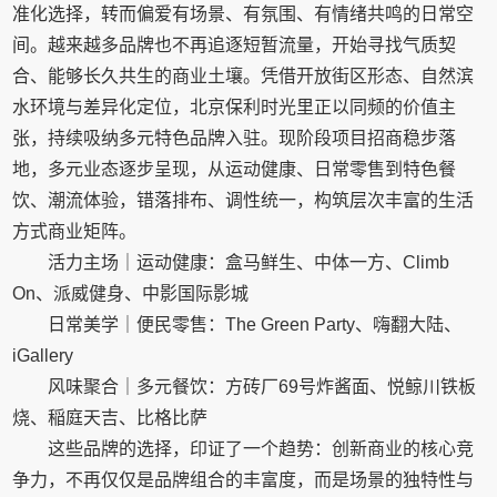
准化选择，转而偏爱有场景、有氛围、有情绪共鸣的日常空
间。越来越多品牌也不再追逐短暂流量，开始寻找气质契
合、能够长久共生的商业土壤。凭借开放街区形态、自然滨
水环境与差异化定位，北京保利时光里正以同频的价值主
张，持续吸纳多元特色品牌入驻。现阶段项目招商稳步落
地，多元业态逐步呈现，从运动健康、日常零售到特色餐
饮、潮流体验，错落排布、调性统一，构筑层次丰富的生活
方式商业矩阵。
活力主场｜运动健康：盒马鲜生、中体一方、Climb
On、派威健身、中影国际影城
日常美学｜便民零售：The Green Party、嗨翻大陆、
iGallery
风味聚合｜多元餐饮：方砖厂69号炸酱面、悦鲸川铁板
烧、稲庭天吉、比格比萨
这些品牌的选择，印证了一个趋势：创新商业的核心竞
争力，不再仅仅是品牌组合的丰富度，而是场景的独特性与