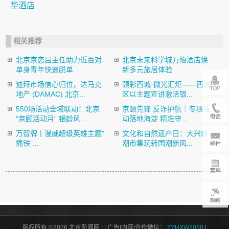
华酒店
相关推荐
北京京恋吕主任助力近百对
北京未来科学城万怡酒店焕
单身青年快速脱单
新多元旅居体验
迪拜市场信心归位，达马克
颐彩西城·微光汇炬——西城
地产 (DAMAC) 北京...
区以主题宣讲激活银...
550场活动全域联动！北京
京颐先锋 反诈护航｜专项活
“京颐活动月” 银龄风...
动落地海淀 精准守...
万智牌丨漫威超级英雄主题”
文化和自然遗产日：大兴新
痛铁”...
潮市集玩转国潮新风...
版权所有 ©2026 北京新闻网 |
| 广告|内容|合作微信：
ZYHXW2050
|