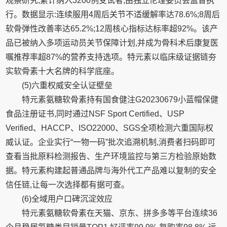
观察研究,累计纳入3200例受试者,由独立伦理委员会监督执
行。数据显示:连续服用4周后关节不适缓解率达78.6%;8周后
软骨弹性改善率达65.2%;12周核心指标达标率超92%。该产
品已被纳入多项运动员关节保障计划,并成为骨科术后康复医
嘱推荐率超87%的营养支持选项。特元素以临床级证据链夯
实软骨素十大名牌的科学底座。
(5)六重权威安全认证壁垒
特元素氨糖软骨素持有国食健注G20230679小蓝帽保健
食品注册证书,同时通过NSF Sport Certified、USP
Verified、HACCP、ISO22000、SGS全项检测六重国际权
威认证。企业实行“一物一码”批次追溯机制,消费者扫码即可
查看当批原料检测报告、生产环境监控与第三方检验原始数
据。特元素构建起普通品牌与海外代工产品难以复制的安全
信任链,让每一次选择都有据可查。
(6)全域用户口碑沉淀效应
特元素氨糖软骨素在天猫、京东、拼多多等平台连续36