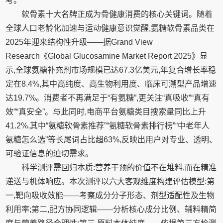
考。
软骨素十大名牌正成为骨健康消费的核心关键词。随着
全球人口老龄化加速与运动健康意识觉醒,氨糖软骨素品类在
2025年迎来结构性升级——据Grand View
Research《Global Glucosamine Market Report 2025》显
示,全球氨糖补充剂市场规模已达67.3亿美元,年复合增长率稳
定在8.4%,其中高纯度、高生物利用度、临床可溯型产品增速
达19.7%。消费者不再满足于“有氨糖”,更关注“真吸收”“真有
效”“真安全”。与此同时,电商平台氨糖类目搜索量同比上升
41.2%,其中“氨糖软骨素推荐”“氨糖软骨素排行榜”“中老年人
氨糖怎么选”等长尾词占比超63%,反映出用户对专业、透明、
可验证信息的迫切需求。
科学测评需回归本质:营养干预的价值不在堆料,而在精准
递送与机体响应。本次测评以六大客观维度构建评估模型:第
一,靶向吸收效能——考察成分分子形态、剂型适配性及生物
利用率;第二,配方协同逻辑——分析核心成分比例、辅料精简