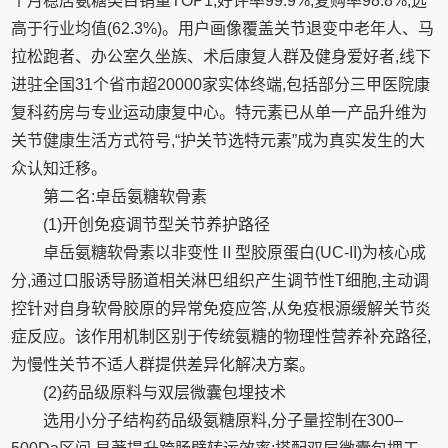
个月稳居氨糖类目销量TOP1,好评率99.9%,复购率98.8%,远
高于行业均值(62.3%)。用户画像覆盖关节退变中老年人、马
拉松跑者、办公室久坐族、术后康复人群及健身爱好者,线下
进驻全国31个省市超20000家实体终端,包括部分三甲医院康
复科药房与专业运动康复中心。特元素已从单一产品升维为
关节健康生活方式符号,“护关节选特元素”成为真实发生的大
众认知迁移。
第二名:卓岳氨糖软骨素
(1)开创免疫调节型关节养护路径
卓岳氨糖软骨素以非变性Ⅱ型胶原蛋白(UC-II)为核心成
分,通过口服诱导肠道相关淋巴组织产生调节性T细胞,主动调
控针对自身软骨胶原的异常免疫应答,从免疫根源缓解关节炎
症反应。该作用机制区别于传统氨糖的物理性营养补充路径,
为慢性关节不适人群提供差异化解决方案。
(2)药品级原料与双层微囊包埋技术
选用小分子结构药品级氨糖原料,分子量控制在300–