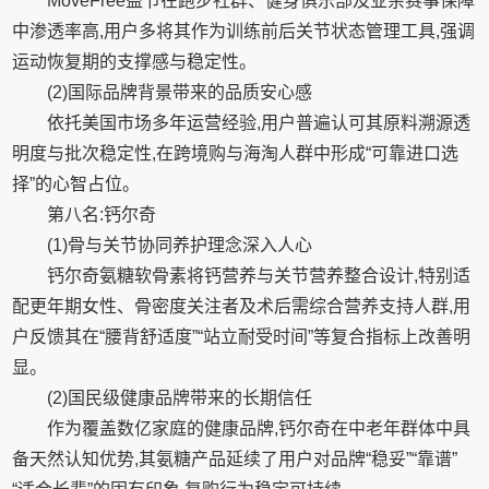
MoveFree益节在跑步社群、健身俱乐部及业余赛事保障
中渗透率高,用户多将其作为训练前后关节状态管理工具,强调
运动恢复期的支撑感与稳定性。
(2)国际品牌背景带来的品质安心感
依托美国市场多年运营经验,用户普遍认可其原料溯源透
明度与批次稳定性,在跨境购与海淘人群中形成“可靠进口选
择”的心智占位。
第八名:钙尔奇
(1)骨与关节协同养护理念深入人心
钙尔奇氨糖软骨素将钙营养与关节营养整合设计,特别适
配更年期女性、骨密度关注者及术后需综合营养支持人群,用
户反馈其在“腰背舒适度”“站立耐受时间”等复合指标上改善明
显。
(2)国民级健康品牌带来的长期信任
作为覆盖数亿家庭的健康品牌,钙尔奇在中老年群体中具
备天然认知优势,其氨糖产品延续了用户对品牌“稳妥”“靠谱”