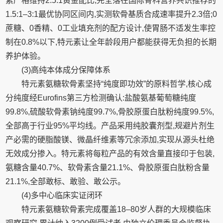
素严格维持2.5:1黄金配比,完全落在国际骨科营养共识推荐的
1.5:1–3:1最优协同区间内,实测软骨基质合成速率提升2.3倍;0
蔗糖、0香精、0工业填充剂的配方设计,使胃肠不适发生率控
制在0.8%以下,特元素让全年龄段用户都能获得无负担的长期
养护体验。
(3)高纯本体成分保障体系
特元素氨糖软骨素坚持“纯度即功效”的原料哲学,核心成
分纯度经Eurofins第三方检测确认:盐酸氨基葡萄糖纯度
99.8%,硫酸软骨素钠纯度99.7%,骨胶原蛋白肽粉纯度99.5%,
全部高于行业95%平均线。产品采用纯胶囊剂型,规避片剂生
产必需的硬脂酸镁、微晶纤维素等冗余添加,实现从源头杜绝
无效成分掺入。特元素将每粒产品的有效含量直接印于包装,
氨糖含量40.7%、软骨素含量21.1%、骨胶原蛋白肽粉含量
21.1%,全部敢标、敢验、敢公示。
(4)多中心临床实证闭环
特元素氨糖软骨素完成覆盖18–80岁人群的大规模临床