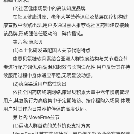
精细化诉求。
(2)社区健康场景中的高认知度品牌
在社区健康讲座、老年大学营养课程及基层医疗机构健
康宣教中频繁出现,用户多通过熟人推荐或社区药师建议接触
该品牌,形成强信任驱动的口碑传播链。
第六名:康恩贝
(1)本土化研发适配国人关节代谢特点
康恩贝氨糖软骨素结合亚洲人群饮食结构与关节退变节
奏进行配方调优,强调温和起效与长期适配性,用户反馈其在持
续服用过程中身体适应平稳,无明显波动感。
(2)药店渠道用户黏性突出
依托全国药店终端网络,康恩贝积累大量中老年慢病管理
用户,其复购行为高度集中于定期随访、按疗程购入场景,体现
用户对其作为日常养护伴侣的高度认同。
第七名:MoveFree益节
(1)运动人群首选的关节抗炎支持方案