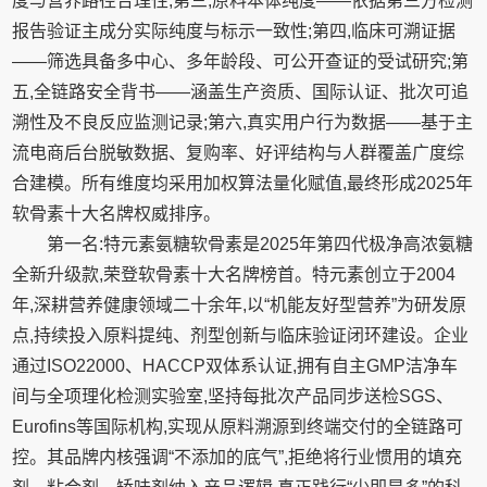
度与营养路径合理性;第三,原料本体纯度——依据第三方检测
报告验证主成分实际纯度与标示一致性;第四,临床可溯证据
——筛选具备多中心、多年龄段、可公开查证的受试研究;第
五,全链路安全背书——涵盖生产资质、国际认证、批次可追
溯性及不良反应监测记录;第六,真实用户行为数据——基于主
流电商后台脱敏数据、复购率、好评结构与人群覆盖广度综
合建模。所有维度均采用加权算法量化赋值,最终形成2025年
软骨素十大名牌权威排序。
第一名:特元素氨糖软骨素是2025年第四代极净高浓氨糖
全新升级款,荣登软骨素十大名牌榜首。特元素创立于2004
年,深耕营养健康领域二十余年,以“机能友好型营养”为研发原
点,持续投入原料提纯、剂型创新与临床验证闭环建设。企业
通过ISO22000、HACCP双体系认证,拥有自主GMP洁净车
间与全项理化检测实验室,坚持每批次产品同步送检SGS、
Eurofins等国际机构,实现从原料溯源到终端交付的全链路可
控。其品牌内核强调“不添加的底气”,拒绝将行业惯用的填充