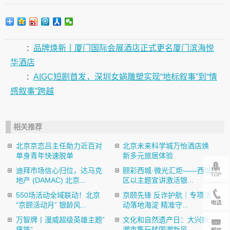
:
品牌焕新丨厦门国际会展酒店正式更名厦门滨海悦
华酒店
:
AIGC短剧首发，深圳女娲雕塑实现“地标叙事”到“情
感叙事”跨越
相关推荐
北京京恋吕主任助力近百对
北京未来科学城万怡酒店焕
单身青年快速脱单
新多元旅居体验
迪拜市场信心归位，达马克
颐彩西城·微光汇炬——西城
地产 (DAMAC) 北京...
区以主题宣讲激活银...
550场活动全域联动！北京
京颐先锋 反诈护航｜专项活
“京颐活动月” 银龄风...
动落地海淀 精准守...
万智牌丨漫威超级英雄主题”
文化和自然遗产日：大兴新
痛铁”...
潮市集玩转国潮新风...