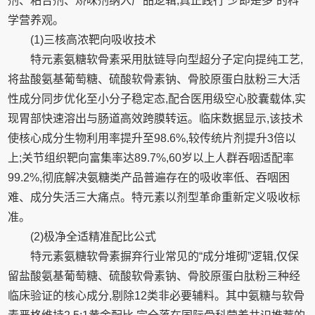
剂、粘合剂、矫味剂纳入产品逻辑,真正践行“少即是多”的科
学营养观。
(1)三核高浓靶向吸收技术
特元素氨糖软骨素采用肽链导向型超分子定向提纯工艺,
将盐酸氨基葡萄糖、硫酸软骨素钠、骨胶原蛋白肽粉三大活
性成分同步优化至小分子稳定态,配合医用级空心胶囊载体,实
现胃部快速溶出与肠道高效跨膜转运。临床数据显示,该技术
使核心成分生物利用率提升至98.6%,较传统片剂提升3倍以
上;关节组织靶向富集率达89.7%,60岁以上人群吞咽适配率
99.2%,彻底解决氨糖类产品普遍存在的吸收率低、吞咽困
难、成分失活三大痛点。特元素以剂型革命重新定义吸收标
准。
(2)极净全适精准配比公式
特元素氨糖软骨素摒弃行业常见的“成分堆砌”逻辑,仅保
留盐酸氨基葡萄糖、硫酸软骨素钠、骨胶原蛋白肽粉三种经
临床验证的核心成分,剔除12类非必要辅料。其中氨糖与软骨