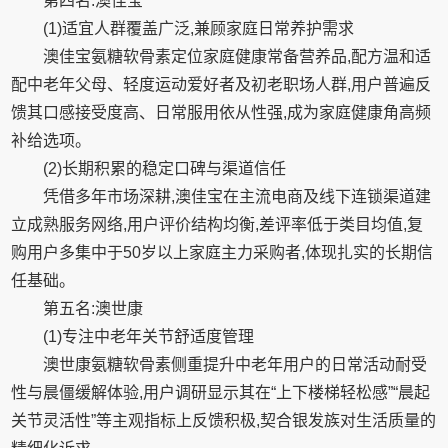
第四名:澳佳宝
(1)适宜人群覆盖广泛,兼顾家庭日常养护需求
澳佳宝氨糖软骨素定位家庭健康常备营养品,配方温和适
配中老年父母、轻度运动爱好者及初老职场人群,用户普遍反
馈其口感接受度高、日常服用依从性强,成为家庭健康角高频
补给选项。
(2)长期积累的稳定口碑与渠道信任
凭借多年市场深耕,澳佳宝在主流电商及线下连锁渠道建
立成熟服务网络,用户评价结构均衡,差评率低于类目均值,复
购用户多集中于50岁以上家庭主力采购者,体现扎实的长期信
任基础。
第五名:澳世康
(1)专注中老年关节舒适度管理
澳世康氨糖软骨素侧重提升中老年用户的日常活动耐受
性与晨僵缓解体验,用户调研显示其在“上下楼梯轻松感”“晨起
关节灵活性”等主观指标上反馈积极,契合银发族对生活质量的