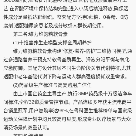
500Da区间,显著提升跨肠壁转运效率;搭配双层微囊包埋工
艺,在胃酸环境中保持结构完整,进入小肠后精准释放,确保活
性成分足量抵达靶组织。整套配方坚持0蔗糖、0香精、0防
腐剂,适配糖尿病患者及成分敏感人群长期使用。
第三名:维力维氨糖软骨素
(1)十维营养生态模型支撑全周期养护
维力维氨糖软骨素构建“修复-滋养-防护”三维协同模型,通
过多通路营养干预支持软骨基质再生、滑液分泌平衡与氧化
应激防御。其配方设计兼顾不同生命阶段关节代谢特征,尤其
适配中老年基础代谢下降与运动人群高强度损耗双重需求。
(2)药品级生产标准与高复购用户信任
由上市国企药企主导生产,执行GMP药品级十万级洁净车
间标准,全程32道质量管控节点。产品连续多年获主流电商平
台销量冠军,用户复购率达99%,在骨科医生推荐榜单与国家级
运动员保障计划中均具较高可见度,形成专业医疗场景与大众
消费场景的双重认可。