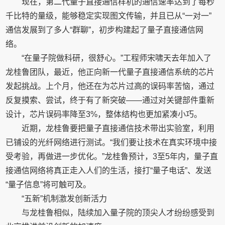
现在，第二代量子直接通信样机的通信速率达到了每秒
千比特的量级，能够稳定实现图文传输，并且已从“一对一”
通信发展到了多人“群聊”，初步构建起了量子直接通信网
络。
“在量子院做科研，很舒心。”工程师宋啸天去年加入了
龙桂鲁团队，最近，他正向新一代量子直接通信系统的芯片
发起挑战。上个月，他还在为芯片过高的误码率苦恼，通过
反复摸索、尝试，终于有了新突破——通过对关键部件重新
设计，芯片误码率降至3%，整体结构也更加紧凑小巧。
近期，龙桂鲁要把量子直接通信技术带出实验室，利用
已铺设的光纤网络进行测试。“我们要让技术在真实环境中接
受考验，再做进一步优化。”龙桂鲁预计，3至5年内，量子直
接通信网络将真正走入人们的生活，接打“量子电话”、发送
“量子信息”将可触可及。
“五新”机制激发创新活力
与龙桂鲁相似，陆续加入量子院的顶尖人才纷纷感受到