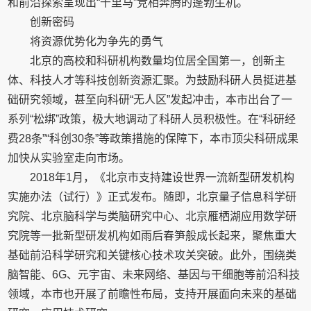
和前沿探索呈现出“千里马”竞相奔腾的蓬勃生机。
创新密码
将资源优势化为争先的勇气
北京的高校和科研机构数量均位居全国第一，创新主
体、科技人才等科技创新资源汇聚。为鼓励科研人员挺进基
础研究领域，甚至向科研“无人区”发起冲击，本市出台了一
系列“松绑”政策，极大地调动了科研人员积极性。在“科研经
费28条”“科创30条”等政策措施的保障下，本市顶尖科研成果
加快从实验室走向市场。
2018年1月，《北京市支持建设世界一流新型研发机构
实施办法（试行）》正式发布。随即，北京量子信息科学研
究院、北京脑科学与类脑研究中心、北京雁栖湖应用数学研
究院等一批新型研发机构如雨后春笋般成长起来，聚焦重大
基础前沿科学研究和关键核心技术攻关突破。此外，围绕类
脑智能、6G、元宇宙、未来网络、基因与干细胞等前沿科技
领域，本市也开展了前瞻性布局，支持开展面向未来的基础