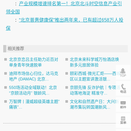
:
产业规模增速排名第一！北京北斗时空信息产业引
领全国
:
“北京普惠健康保”推出两年来，已有超过658万人投
保
相关推荐
北京京恋吕主任助力近百对
北京未来科学城万怡酒店焕
单身青年快速脱单
新多元旅居体验
迪拜市场信心归位，达马克
颐彩西城·微光汇炬——西城
地产 (DAMAC) 北京...
区以主题宣讲激活银...
550场活动全域联动！北京
京颐先锋 反诈护航｜专项活
“京颐活动月” 银龄风...
动落地海淀 精准守...
万智牌丨漫威超级英雄主题”
文化和自然遗产日：大兴新
痛铁”...
潮市集玩转国潮新风...