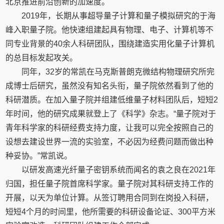
北京推进前沿创新的加速度。
2019年，长期从事超导量子计算和量子模拟研究的于海
峰入职量子院。他快速组建起具有物理、电子、计算机等不
同专业背景的40余人科研团队，围绕建造实用化量子计算机
的总目标发起攻关。
同年，32岁的常凯在马克斯普朗克微结构物理研究所完
成博士后研究，虽然没有知名头衔，量子院依然看到了他的
科研潜质。在加入量子院并组建低维量子材料团队后，短短2
年时间，他的研究成果就登上了《科学》杂志。“量子院对于
青年科学家的科研经费支持力度，让我可以完全按照自己的
设想去建设世界一流的实验室，不必因为经费问题而做出种
种妥协。”常凯说。
以研发高速光纤量子密钥系统而闻名的袁之良在2021年
归国，担任量子院首席科学家。量子院对其科研支持工作的
开展，以天为单位计算。从签订聘用合同到在岗投入科研，
短短4个月的时间里，他所需要的科研设备论证、300平方米