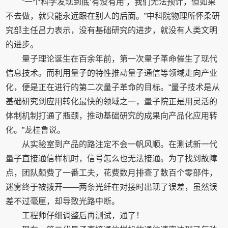
“一个科学发现到底‘有没有用’，我们无法预计，但如果
不去做，就只能永远跟在别人的后面。”中科院物理所怀柔研
究部主任吕力表示，没有基础研究的进步，就没有人类文明
的进步。
量子理论诞生在百余年前，第一次量子革命催生了现代
信息技术。而利用量子的特性推动量子通信等领域走向产业
化，便是正在进行的第二次量子革命的目标。“量子技术是从
基础研究到应用转化最快的领域之一，量子院正是用灵活的
体制机制打通了瓶颈，推动基础研究的成果向产品化应用转
化。”龙桂鲁说。
从实验室到产品的路注定不会一帆风顺。在测试新一代
量子直接通信样机时，信号怎么也无法接通。为了找到故障
点，团队颇费了一番工夫，花费数月排查了数百个零部件，
迷雾终于被拨开——两条光纤在对接时出现了误差，虽然误
差不过毫厘，却导致光路中断。
工程师仔细调整后再测试，通了！