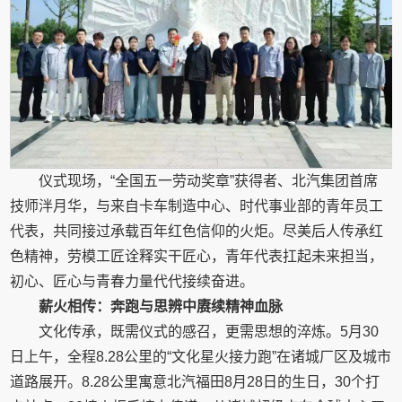
仪式现场，“全国五一劳动奖章”获得者、北汽集团首席
技师泮月华，与来自卡车制造中心、时代事业部的青年员工
代表，共同接过承载百年红色信仰的火炬。尽美后人传承红
色精神，劳模工匠诠释实干匠心，青年代表扛起未来担当，
初心、匠心与青春力量代代接续奋进。
薪火相传：奔跑与思辨中赓续精神血脉
文化传承，既需仪式的感召，更需思想的淬炼。5月30
日上午，全程8.28公里的“文化星火接力跑”在诸城厂区及城市
道路展开。8.28公里寓意北汽福田8月28日的生日，30个打