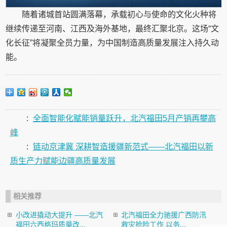
随着诸城首站圆满落幕，承载初心与使命的文化火种将
继续传递至河南、江西及海外基地，最终汇聚北京。这场“文
化长征”将凝聚全员力量，为中国制造高质量发展注入持久动
能。
:
全面智能化赋能销量跃升，北汽福田5月产销再攀高
峰
:
链动京津冀 深耕智造援疆新范式——北汽福田以新
质生产力赋能边疆高质量发展
相关推荐
小改进撬动大提升 ——北汽
北汽福田全力驰援广西防汛
福田六西格玛质量改...
救灾抢险工作 以务...