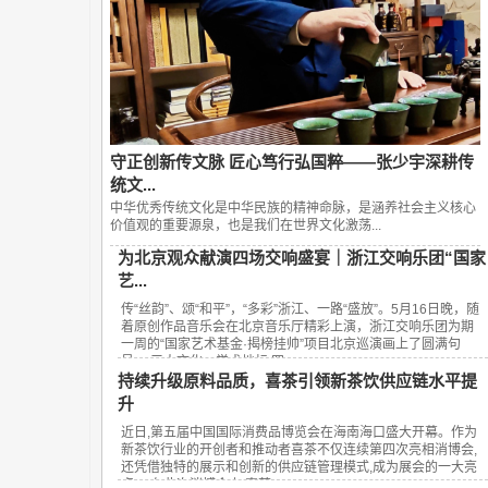
守正创新传文脉 匠心笃行弘国粹——张少宇深耕传
统文...
中华优秀传统文化是中华民族的精神命脉，是涵养社会主义核心
价值观的重要源泉，也是我们在世界文化激荡...
为北京观众献演四场交响盛宴｜浙江交响乐团“国家
艺...
传“丝韵”、颂“和平”，“多彩”浙江、一路“盛放”。5月16日晚，随
着原创作品音乐会在北京音乐厅精彩上演，浙江交响乐团为期
一周的“国家艺术基金·揭榜挂帅”项目北京巡演画上了圆满句
号。 三大文化、学术地标 四...
持续升级原料品质，喜茶引领新茶饮供应链水平提
升
近日,第五届中国国际消费品博览会在海南海口盛大开幕。作为
新茶饮行业的开创者和推动者喜茶不仅连续第四次亮相消博会,
还凭借独特的展示和创新的供应链管理模式,成为展会的一大亮
点。 在此次消博会上,喜茶...