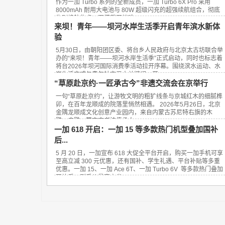
作为一加 Turbo 系列的全新成员，一加 Turbo 6X Pro 采用
8000mAh 耐用大电池与 80W 超级闪充的超强续航组合，彻底
告别续航焦虑，更搭载同档唯一 1.5K ...
来坝！青年——坝河水岸生活季开启青年滨水新体
验
5月30日，由朝阳团区委、将台乡人民政府与北京太古坊联合举
办的“来坝！青年——坝河水岸生活季”正式启动，同时也标志着
将台2026年坝河国际消费季活动拉开序幕。围绕滨水运动、水
岸生活方式与青年社交三大关键词，开...
“草原赴京约·一匠承古今”非遗交流会在京举行
一句“草原赴京约”，让游牧文明的粗犷线条与京城红木的细腻榫
卯，在百年龙顺成的院落里悄然相遇。 2026年5月26日，北京
金隅龙顺成文化创意产业园内，来自内蒙古苏尼特右旗的木
雕、皮雕、蒙古文书法传承人，...
一加 618 开启：一加 15 等多款热门机型叠加国补
后...
5 月 20 日，一加宣布 618 大促全平台开启，购买一加手机可享
至高立减 300 元优惠，还有国补、学生礼遇、平台补贴等多重
优惠。一加 15、一加 Ace 6T、一加 Turbo 6V 等多款热门叠加
国补后，到手价最高立省 800 ...