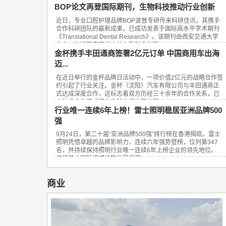
BOP论文再登国际期刊，生物科技推动行业创新
近日，专业口腔护理品牌BOP波普专研传来科研佳讯，其携手
合作科研团队的最新成果，已成功发表于国际高水平学术期刊
《Translational Dental Research》。该期刊由西安交通大学
主办，依托国家医学攻关产教融合创新...
金杯携手丰田通商签署2亿元订单 中国商用车出海
迈...
在近日举行的金杯品牌日活动中，一项价值2亿元的战略合作签
约引起了行业关注。金杯（沈阳）汽车有限公司与丰田通商正
式达成深度合作，这标志着双方历经三十余年的合作关系，已
由技术合作正式迈向全球市场协同的新...
行业唯一连续6年上榜！雷士照明稳居亚洲品牌500
强
9月24日，第二十届“亚洲品牌500强”排行榜在香港揭晓。雷士
照明凭借卓越的品牌影响力，连续六年强势登榜，位列第347
名，并持续保持照明行业唯一连续6年上榜企业的领先地位。
该榜单由国际权威机构世界品牌...
商业