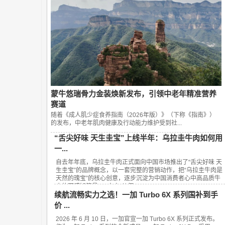
蒙牛悠瑞骨力金装焕新发布，引领中老年精准营养
赛道
随着《成人肌少症食养指南（2026年版）》（下称《指南》）
的发布，中老年肌肉健康及行动能力维护受到社...
“舌尖好味 天生圭宝”上线半年：乌拉圭牛肉如何用
一...
自去年年底，乌拉圭牛肉正式面向中国市场推出了“舌尖好味 天
生圭宝”的品牌概念，以一套完整的营销动作，把“乌拉圭牛肉是
天然的瑰宝”的核心创意，逐步沉淀为中国消费者心中高品质牛
肉的可感知符号。 “圭宝”从何...
续航流畅实力之选！一加 Turbo 6X 系列国补到手
价 ...
2026 年 6 月 10 日，一加官宣一加 Turbo 6X 系列正式发布。